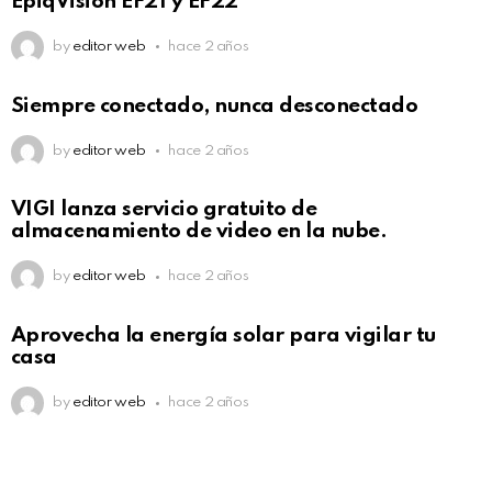
EpiqVision EF21 y EF22
by
editor web
hace 2 años
Siempre conectado, nunca desconectado
by
editor web
hace 2 años
VIGI lanza servicio gratuito de
almacenamiento de video en la nube.
by
editor web
hace 2 años
Aprovecha la energía solar para vigilar tu
casa
by
editor web
hace 2 años