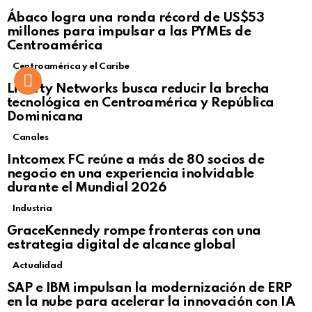
Not Safe For Work
Ábaco logra una ronda récord de US$53
Click to view this post
millones para impulsar a las PYMEs de
Centroamérica
Centroamérica y el Caribe
Liberty Networks busca reducir la brecha
tecnológica en Centroamérica y República
Dominicana
Canales
Intcomex FC reúne a más de 80 socios de
negocio en una experiencia inolvidable
durante el Mundial 2026
Industria
GraceKennedy rompe fronteras con una
estrategia digital de alcance global
Actualidad
Not Safe For Work
SAP e IBM impulsan la modernización de ERP
Click to view this post
en la nube para acelerar la innovación con IA