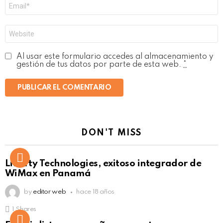
Correo
electrónico
*
Web
Al usar este formulario accedes al almacenamiento y
gestión de tus datos por parte de esta web.
*
DON'T MISS
Liberty Technologies, exitoso integrador de
WiMax en Panamá
by
editor web
hace 18 años
1
Shares
Not Safe For Work