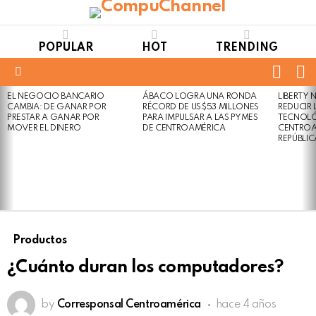
POPULAR
HOT
TRENDING
FOLL
S
US
Menu
EL NEGOCIO BANCARIO
ÁBACO LOGRA UNA RONDA
LIBERTY
LATEST
Not
Click
CAMBIA: DE GANAR POR
RÉCORD DE US$53 MILLONES
REDUCIR 
STORIES
to
Safe
PRESTAR A GANAR POR
PARA IMPULSAR A LAS PYMES
TECNOLÓ
view
MOVER EL DINERO
DE CENTROAMÉRICA
CENTROA
For
this
REPÚBLI
Work
post
Productos
¿Cuánto duran los computadores?
by
Corresponsal Centroamérica
hace 4 años