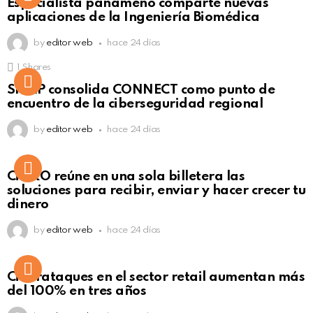
Especialista panameño comparte nuevas
Click to view this post
aplicaciones de la Ingeniería Biomédica
by
editor web
hace 24 días
1
Shares
Not Safe For Work
SISAP consolida CONNECT como punto de
Click to view this post
encuentro de la ciberseguridad regional
by
editor web
hace 24 días
Not Safe For Work
CiNKO reúne en una sola billetera las
Click to view this post
soluciones para recibir, enviar y hacer crecer tu
dinero
by
editor web
hace 24 días
Ciberataques en el sector retail aumentan más
del 100% en tres años