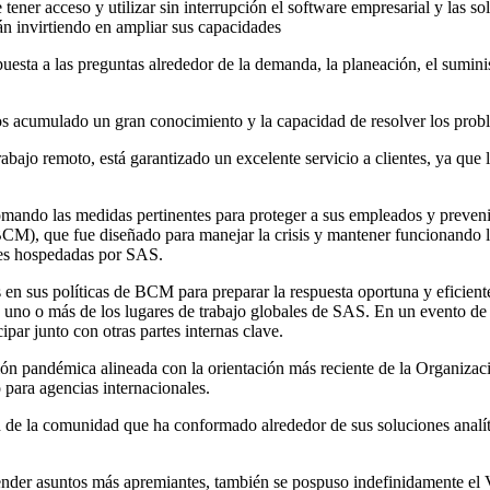
tener acceso y utilizar sin interrupción el software empresarial y las s
tán invirtiendo en ampliar sus capacidades
esta a las preguntas alrededor de la demanda, la planeación, el suminis
s acumulado un gran conocimiento y la capacidad de resolver los proble
trabajo remoto, está garantizado un excelente servicio a clientes, ya q
mando las medidas pertinentes para proteger a sus empleados y preveni
, que fue diseñado para manejar la crisis y mantener funcionando los s
ones hospedadas por SAS.
en sus políticas de BCM para preparar la respuesta oportuna y eficie
no o más de los lugares de trabajo globales de SAS. En un evento de e
 junto con otras partes internas clave.
n pandémica alineada con la orientación más reciente de la Organizaci
para agencias internacionales.
d de la comunidad que ha conformado alrededor de sus soluciones analíti
ender asuntos más apremiantes, también se pospuso indefinidamente el 