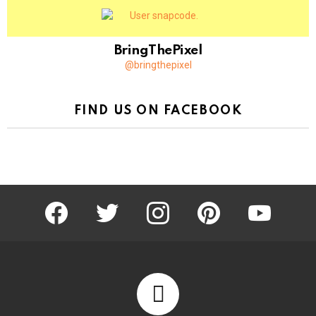
BringThePixel
@bringthepixel
FIND US ON FACEBOOK
facebook
twitter
instagram
pinterest
youtube