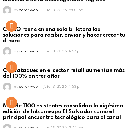
by
editor web
julio 13, 2026, 5:00 pm
Not Safe For Work
CiNKO reúne en una sola billetera las
Click to view this post
soluciones para recibir, enviar y hacer crecer tu
dinero
by
editor web
julio 13, 2026, 4:57 pm
Ciberataques en el sector retail aumentan más
del 100% en tres años
by
editor web
julio 13, 2026, 4:53 pm
Más de 1100 asistentes consolidan la vigésima
edición de Intcomexpo El Salvador como el
principal encuentro tecnológico para el canal
by
editor web
julio 13, 2026, 5:24 pm