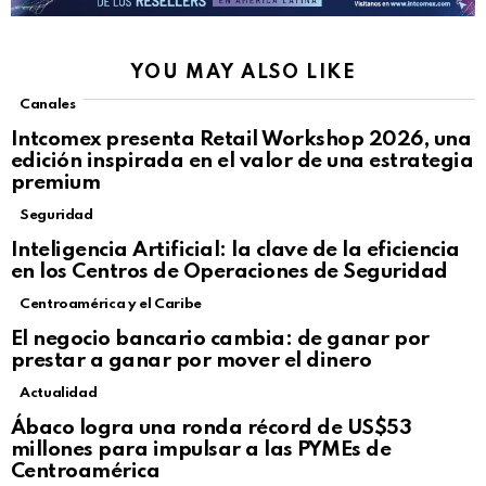
YOU MAY ALSO LIKE
Canales
Intcomex presenta Retail Workshop 2026, una
edición inspirada en el valor de una estrategia
premium
Seguridad
Inteligencia Artificial: la clave de la eficiencia
en los Centros de Operaciones de Seguridad
Centroamérica y el Caribe
El negocio bancario cambia: de ganar por
prestar a ganar por mover el dinero
Actualidad
Not Safe For Work
Ábaco logra una ronda récord de US$53
Click to view this post
millones para impulsar a las PYMEs de
Centroamérica