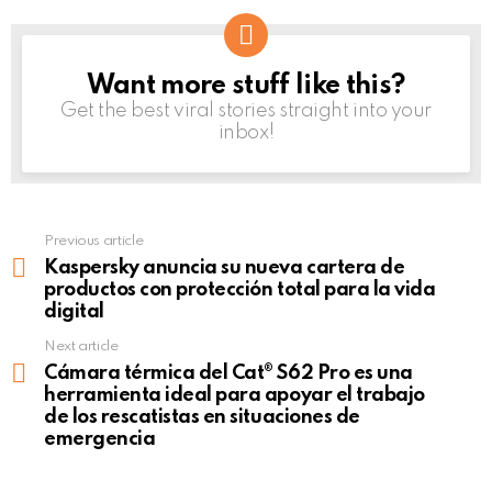
Want more stuff like this?
NEWSLETTER
Get the best viral stories straight into your
inbox!
Previous article
See
more
Kaspersky anuncia su nueva cartera de
productos con protección total para la vida
digital
Next article
Cámara térmica del Cat® S62 Pro es una
herramienta ideal para apoyar el trabajo
de los rescatistas en situaciones de
emergencia