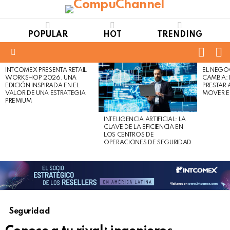
POPULAR
HOT
TRENDING
FOLL
S
US
Menu
INTCOMEX PRESENTA RETAIL
EL NEGO
LATEST
WORKSHOP 2026, UNA
CAMBIA:
STORIES
EDICIÓN INSPIRADA EN EL
PRESTAR
VALOR DE UNA ESTRATEGIA
MOVER E
PREMIUM
INTELIGENCIA ARTIFICIAL: LA
CLAVE DE LA EFICIENCIA EN
LOS CENTROS DE
OPERACIONES DE SEGURIDAD
Seguridad