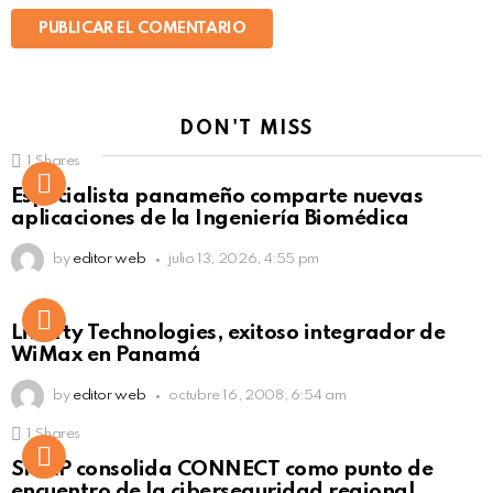
DON'T MISS
1
Shares
Not Safe For Work
Especialista panameño comparte nuevas
Click to view this post
aplicaciones de la Ingeniería Biomédica
by
editor web
julio 13, 2026, 4:55 pm
Liberty Technologies, exitoso integrador de
WiMax en Panamá
by
editor web
octubre 16, 2008, 6:54 am
1
Shares
Not Safe For Work
SISAP consolida CONNECT como punto de
Click to view this post
encuentro de la ciberseguridad regional