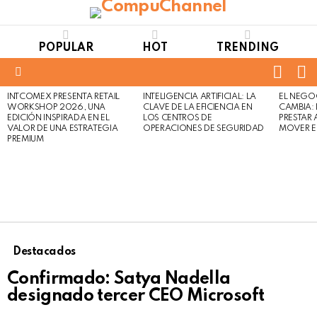
POPULAR
HOT
TRENDING
FOLL
S
US
Menu
INTCOMEX PRESENTA RETAIL
INTELIGENCIA ARTIFICIAL: LA
EL NEGO
LATEST
WORKSHOP 2026, UNA
CLAVE DE LA EFICIENCIA EN
CAMBIA:
STORIES
EDICIÓN INSPIRADA EN EL
LOS CENTROS DE
PRESTAR
VALOR DE UNA ESTRATEGIA
OPERACIONES DE SEGURIDAD
MOVER E
PREMIUM
Destacados
Confirmado: Satya Nadella
designado tercer CEO Microsoft