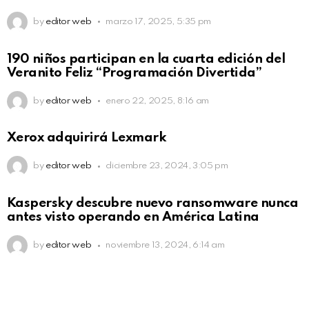
by
editor web
marzo 17, 2025, 5:35 pm
190 niños participan en la cuarta edición del
Veranito Feliz “Programación Divertida”
by
editor web
enero 22, 2025, 8:16 am
Xerox adquirirá Lexmark
by
editor web
diciembre 23, 2024, 3:05 pm
Kaspersky descubre nuevo ransomware nunca
antes visto operando en América Latina
by
editor web
noviembre 13, 2024, 6:14 am