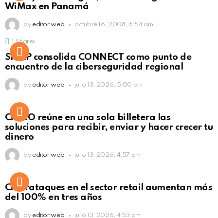
WiMax en Panamá
by
editor web
octubre 16, 2008, 6:54 am
1
Shares
Not Safe For Work
SISAP consolida CONNECT como punto de
Click to view this post
encuentro de la ciberseguridad regional
by
editor web
julio 13, 2026, 5:00 pm
Not Safe For Work
CiNKO reúne en una sola billetera las
Click to view this post
soluciones para recibir, enviar y hacer crecer tu
dinero
by
editor web
julio 13, 2026, 4:57 pm
Ciberataques en el sector retail aumentan más
del 100% en tres años
by
editor web
julio 13, 2026, 4:53 pm