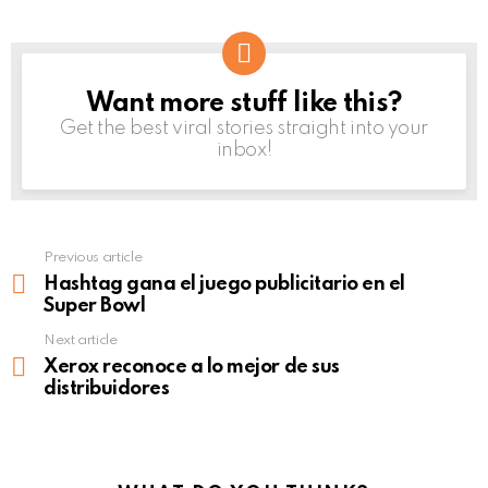
Want more stuff like this?
NEWSLETTER
Get the best viral stories straight into your
inbox!
Previous article
See
more
Hashtag gana el juego publicitario en el
Super Bowl
Next article
Xerox reconoce a lo mejor de sus
distribuidores