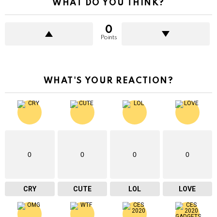
WHAT DO YOU THINK?
0
Points
WHAT'S YOUR REACTION?
0
0
0
0
CRY
CUTE
LOL
LOVE