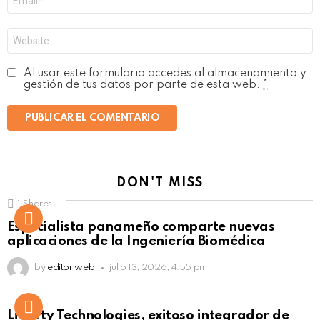
electrónico
*
Web
Al usar este formulario accedes al almacenamiento y
gestión de tus datos por parte de esta web.
*
DON'T MISS
1
Shares
Not Safe For Work
Especialista panameño comparte nuevas
Click to view this post
aplicaciones de la Ingeniería Biomédica
by
editor web
julio 13, 2026, 4:55 pm
Liberty Technologies, exitoso integrador de