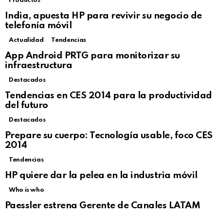
Productos
India, apuesta HP para revivir su negocio de
telefonía móvil
Actualidad
Tendencias
Not Safe For Work
App Android PRTG para monitorizar su
Click to view this post
infraestructura
Destacados
Tendencias en CES 2014 para la productividad
del futuro
Destacados
Prepare su cuerpo: Tecnología usable, foco CES
2014
Tendencias
Not Safe For Work
HP quiere dar la pelea en la industria móvil
Click to view this post
Who is who
Paessler estrena Gerente de Canales LATAM