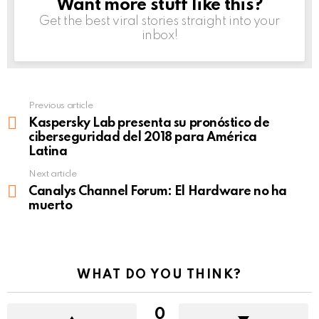
Want more stuff like this?
NEWSLETTER
Get the best viral stories straight into your
inbox!
Previous article
See
more
Kaspersky Lab presenta su pronóstico de
ciberseguridad del 2018 para América
Latina
Next article
Canalys Channel Forum: El Hardware no ha
muerto
WHAT DO YOU THINK?
0