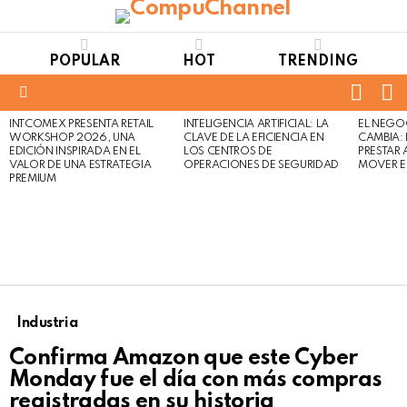
POPULAR
HOT
TRENDING
FOLL
S
US
Menu
INTCOMEX PRESENTA RETAIL
INTELIGENCIA ARTIFICIAL: LA
EL NEGO
LATEST
WORKSHOP 2026, UNA
CLAVE DE LA EFICIENCIA EN
CAMBIA:
STORIES
EDICIÓN INSPIRADA EN EL
LOS CENTROS DE
PRESTAR
VALOR DE UNA ESTRATEGIA
OPERACIONES DE SEGURIDAD
MOVER E
PREMIUM
Industria
Confirma Amazon que este Cyber
Monday fue el día con más compras
registradas en su historia