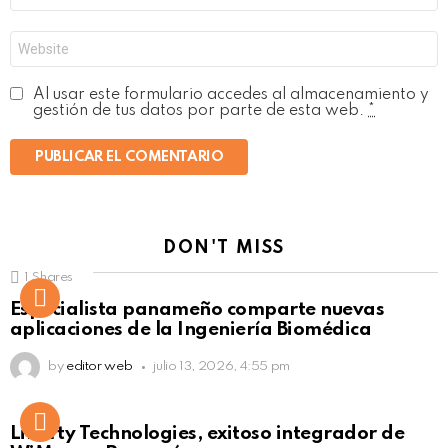
*
Web
Al usar este formulario accedes al almacenamiento y
gestión de tus datos por parte de esta web.
*
DON'T MISS
1
Shares
Not Safe For Work
Especialista panameño comparte nuevas
Click to view this post
aplicaciones de la Ingeniería Biomédica
by
editor web
julio 13, 2026, 4:55 pm
Liberty Technologies, exitoso integrador de