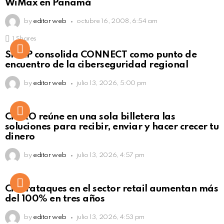
WiMax en Panamá
by
editor web
octubre 16, 2008, 6:54 am
1
Shares
Not Safe For Work
SISAP consolida CONNECT como punto de
Click to view this post
encuentro de la ciberseguridad regional
by
editor web
julio 13, 2026, 5:00 pm
Not Safe For Work
CiNKO reúne en una sola billetera las
Click to view this post
soluciones para recibir, enviar y hacer crecer tu
dinero
by
editor web
julio 13, 2026, 4:57 pm
Ciberataques en el sector retail aumentan más
del 100% en tres años
by
editor web
julio 13, 2026, 4:53 pm