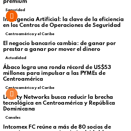
premium
Seguridad
Inteligencia Artificial: la clave de la eficiencia
en los Centros de Operaciones de Seguridad
Centroamérica y el Caribe
El negocio bancario cambia: de ganar por
prestar a ganar por mover el dinero
Actualidad
Not Safe For Work
Ábaco logra una ronda récord de US$53
Click to view this post
millones para impulsar a las PYMEs de
Centroamérica
Centroamérica y el Caribe
Liberty Networks busca reducir la brecha
tecnológica en Centroamérica y República
Dominicana
Canales
Intcomex FC reúne a más de 80 socios de