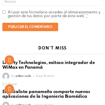
Al usar este formulario accedes al almacenamiento y
gestión de tus datos por parte de esta web.
*
DON'T MISS
Liberty Technologies, exitoso integrador de
WiMax en Panamá
by
editor web
hace 18 años
1
Shares
Not Safe For Work
Especialista panameño comparte nuevas
Click to view this post
aplicaciones de la Ingeniería Biomédica