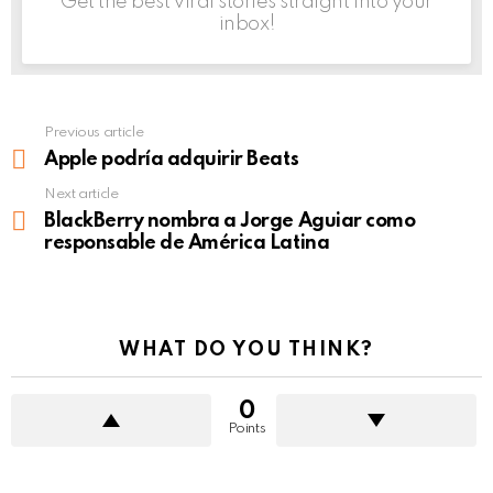
Get the best viral stories straight into your
inbox!
Previous article
See
more
Apple podría adquirir Beats
Next article
BlackBerry nombra a Jorge Aguiar como
responsable de América Latina
WHAT DO YOU THINK?
0
Points