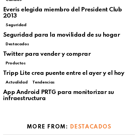
Everis elegida miembro del President Club
2013
Seguridad
Seguridad para la movilidad de su hogar
Destacados
Twitter para vender y comprar
Productos
Tripp Lite crea puente entre el ayer y el hoy
Actualidad
Tendencias
Not Safe For Work
App Android PRTG para monitorizar su
Click to view this post
infraestructura
MORE FROM:
DESTACADOS