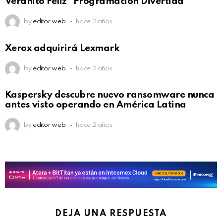
Veranito Feliz “Programación Divertida”
by
editor web
hace 2 años
Xerox adquirirá Lexmark
by
editor web
hace 2 años
Kaspersky descubre nuevo ransomware nunca
antes visto operando en América Latina
by
editor web
hace 2 años
DEJA UNA RESPUESTA