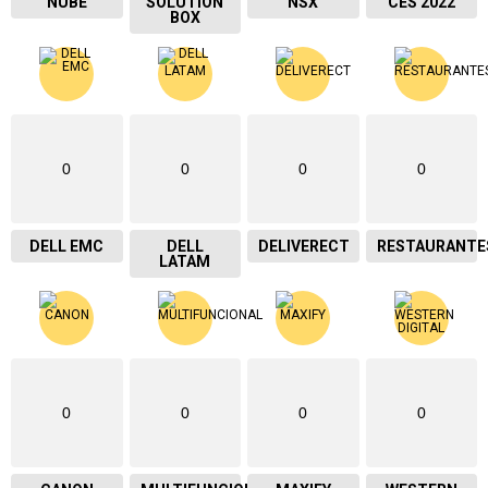
NUBE
SOLUTION
NSX
CES 2022
BOX
0
0
0
0
DELL EMC
DELL
DELIVERECT
RESTAURANTE
LATAM
0
0
0
0