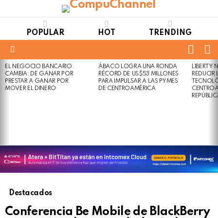
POPULAR
HOT
TRENDING
FOLL
S
US
Menu
EL NEGOCIO BANCARIO
ÁBACO LOGRA UNA RONDA
LIBERTY
LATEST
Not
Click
CAMBIA: DE GANAR POR
RÉCORD DE US$53 MILLONES
REDUCIR 
STORIES
to
Safe
PRESTAR A GANAR POR
PARA IMPULSAR A LAS PYMES
TECNOLÓ
view
MOVER EL DINERO
DE CENTROAMÉRICA
CENTROA
For
this
REPÚBLI
Work
post
Destacados
Conferencia Be Mobile de BlackBerry