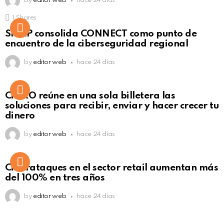
by
editor web
hace 24 días
1
Shares
Not Safe For Work
SISAP consolida CONNECT como punto de
Click to view this post
encuentro de la ciberseguridad regional
by
editor web
hace 24 días
Not Safe For Work
CiNKO reúne en una sola billetera las
Click to view this post
soluciones para recibir, enviar y hacer crecer tu
dinero
by
editor web
hace 24 días
Ciberataques en el sector retail aumentan más
del 100% en tres años
by
editor web
hace 24 días