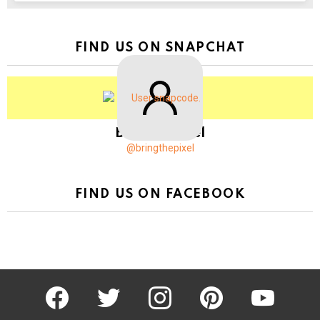
FIND US ON SNAPCHAT
BringThePixel
@bringthepixel
FIND US ON FACEBOOK
facebook
twitter
instagram
pinterest
youtube