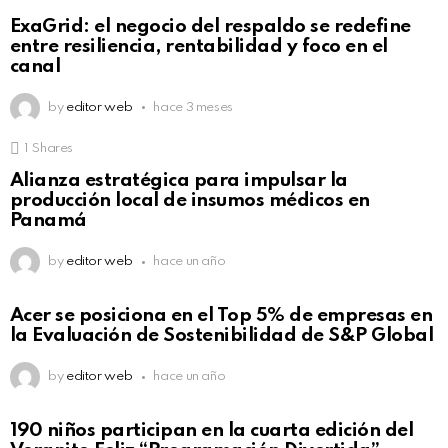
ExaGrid: el negocio del respaldo se redefine
entre resiliencia, rentabilidad y foco en el
canal
by
editor web
hace 3 meses
1
Shares
Alianza estratégica para impulsar la
producción local de insumos médicos en
Panamá
by
editor web
hace un año
Acer se posiciona en el Top 5% de empresas en
la Evaluación de Sostenibilidad de S&P Global
by
editor web
hace un año
190 niños participan en la cuarta edición del