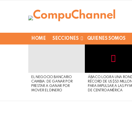
HOME
SECCIONES
QUIENES SOMOS
LATEST
STORIES
Not
Click
to
Safe
view
EL NEGOCIO BANCARIO
ÁBACO LOGRA UNA RON
For
this
CAMBIA: DE GANAR POR
RÉCORD DE US$53 MILLO
Work
post
PRESTAR A GANAR POR
PARA IMPULSAR A LAS PY
MOVER EL DINERO
DE CENTROAMÉRICA