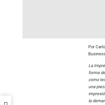
Por Carl
Business
La Impre
forma de
como tex
una piez
impresió
la dema
la