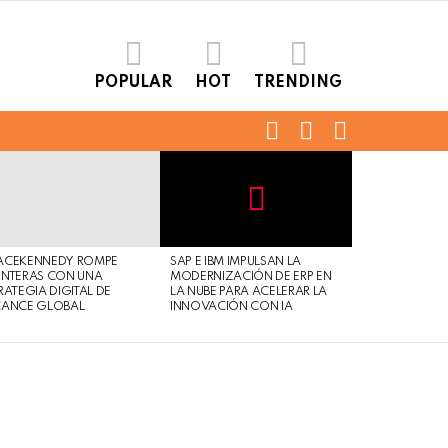
POPULAR
HOT
TRENDING
FOLLOW
SEARCH
LOGIN
US
Not
Click
to
Safe
view
ACEKENNEDY ROMPE
SAP E IBM IMPULSAN LA
For
this
NTERAS CON UNA
MODERNIZACIÓN DE ERP EN
Work
post
RATEGIA DIGITAL DE
LA NUBE PARA ACELERAR LA
CANCE GLOBAL
INNOVACIÓN CON IA