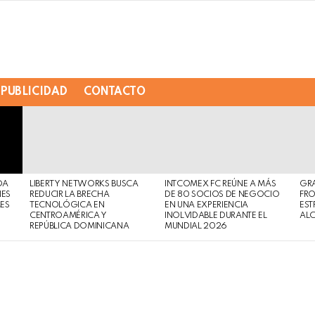
PUBLICIDAD
CONTACTO
DA
LIBERTY NETWORKS BUSCA
INTCOMEX FC REÚNE A MÁS
GR
NES
REDUCIR LA BRECHA
DE 80 SOCIOS DE NEGOCIO
FRO
MES
TECNOLÓGICA EN
EN UNA EXPERIENCIA
EST
CENTROAMÉRICA Y
INOLVIDABLE DURANTE EL
AL
REPÚBLICA DOMINICANA
MUNDIAL 2026