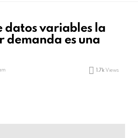
 datos variables la
or demanda es una
 am
1.7k
Views