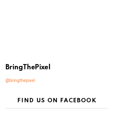
BringThePixel
@bringthepixel
FIND US ON FACEBOOK