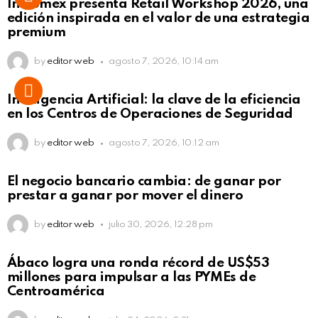
Intcomex presenta Retail Workshop 2026, una
edición inspirada en el valor de una estrategia
premium
by
editor web
agosto 7, 2026, 10:14 am
Inteligencia Artificial: la clave de la eficiencia
en los Centros de Operaciones de Seguridad
by
editor web
agosto 7, 2026, 10:12 am
El negocio bancario cambia: de ganar por
prestar a ganar por mover el dinero
by
editor web
julio 30, 2026, 12:28 pm
Not Safe For Work
Ábaco logra una ronda récord de US$53
Click to view this post
millones para impulsar a las PYMEs de
Centroamérica