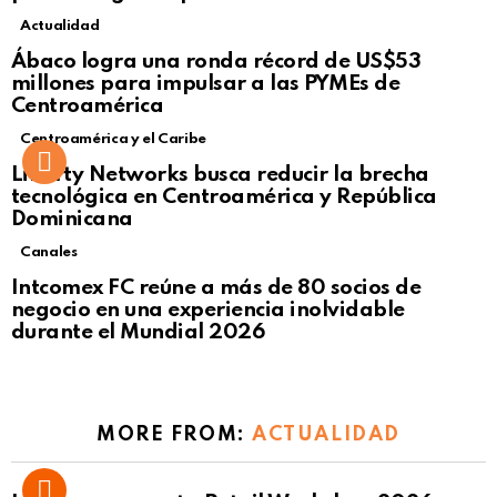
Actualidad
Not Safe For Work
Ábaco logra una ronda récord de US$53
Click to view this post
millones para impulsar a las PYMEs de
Centroamérica
Centroamérica y el Caribe
Liberty Networks busca reducir la brecha
tecnológica en Centroamérica y República
Dominicana
Canales
Intcomex FC reúne a más de 80 socios de
negocio en una experiencia inolvidable
durante el Mundial 2026
MORE FROM:
ACTUALIDAD