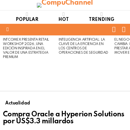
POPULAR
HOT
TRENDING
FOLL
S
US
Menu
INTCOMEX PRESENTA RETAIL
INTELIGENCIA ARTIFICIAL: LA
EL NEGO
LATEST
WORKSHOP 2026, UNA
CLAVE DE LA EFICIENCIA EN
CAMBIA:
STORIES
EDICIÓN INSPIRADA EN EL
LOS CENTROS DE
PRESTAR
VALOR DE UNA ESTRATEGIA
OPERACIONES DE SEGURIDAD
MOVER E
PREMIUM
Actualidad
Compra Oracle a Hyperion Solutions
por US$3.3 millardos