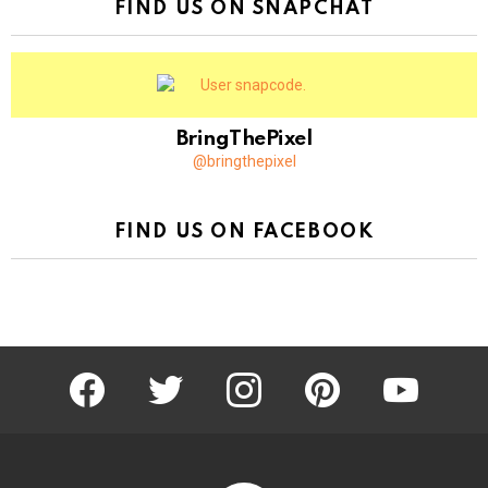
FIND US ON SNAPCHAT
BringThePixel
@bringthepixel
FIND US ON FACEBOOK
facebook
twitter
instagram
pinterest
youtube