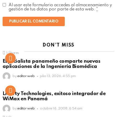
Al usar este formulario accedes al almacenamiento y
gestión de tus datos por parte de esta web.
*
DON'T MISS
1
Shares
Not Safe For Work
Especialista panameño comparte nuevas
Click to view this post
aplicaciones de la Ingeniería Biomédica
by
editor web
julio 13, 2026, 4:55 pm
Liberty Technologies, exitoso integrador de
WiMax en Panamá
by
editor web
octubre 16, 2008, 6:54 am