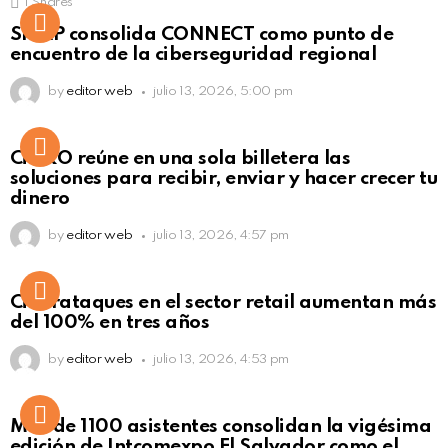
1
Shares
Not Safe For Work
SISAP consolida CONNECT como punto de
Click to view this post
encuentro de la ciberseguridad regional
by
editor web
julio 13, 2026, 5:00 pm
Not Safe For Work
CiNKO reúne en una sola billetera las
Click to view this post
soluciones para recibir, enviar y hacer crecer tu
dinero
by
editor web
julio 13, 2026, 4:57 pm
Ciberataques en el sector retail aumentan más
del 100% en tres años
by
editor web
julio 13, 2026, 4:53 pm
Más de 1100 asistentes consolidan la vigésima
edición de Intcomexpo El Salvador como el