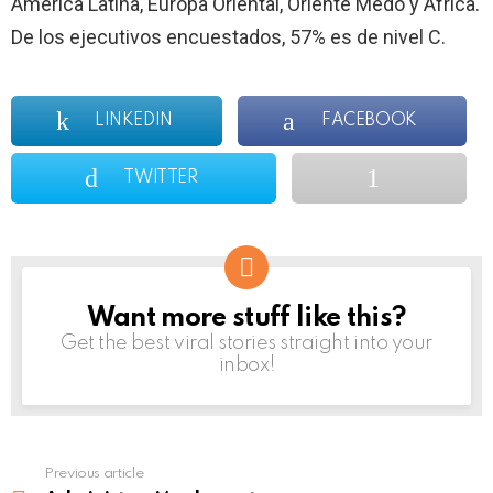
América Latina, Europa Oriental, Oriente Medo y África.
De los ejecutivos encuestados, 57% es de nivel C.
LINKEDIN
FACEBOOK
TWITTER
Want more stuff like this?
NEWSLETTER
Get the best viral stories straight into your
inbox!
Previous article
See