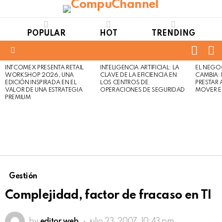
POPULAR
HOT
TRENDING
FOLL
S
US
Menu
INTCOMEX PRESENTA RETAIL
INTELIGENCIA ARTIFICIAL: LA
EL NEGO
LATEST
WORKSHOP 2026, UNA
CLAVE DE LA EFICIENCIA EN
CAMBIA:
STORIES
EDICIÓN INSPIRADA EN EL
LOS CENTROS DE
PRESTAR
VALOR DE UNA ESTRATEGIA
OPERACIONES DE SEGURIDAD
MOVER E
PREMIUM
Gestión
Complejidad, factor de fracaso en TI
by
editor web
julio 23, 2007, 10:43 pm