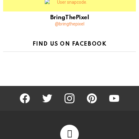
BringThePixel
@bringthepixel
FIND US ON FACEBOOK
facebook
twitter
instagram
pinterest
youtube