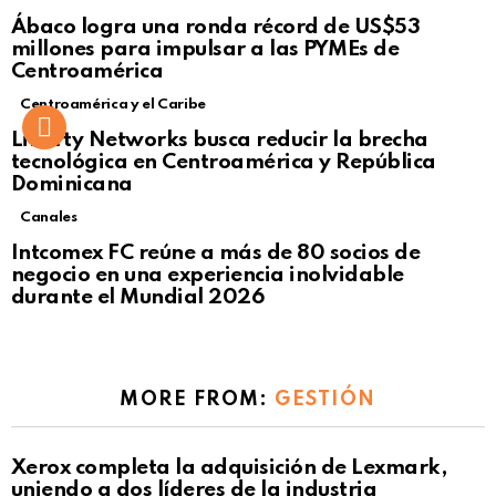
Not Safe For Work
Ábaco logra una ronda récord de US$53
Click to view this post
millones para impulsar a las PYMEs de
Centroamérica
Centroamérica y el Caribe
Liberty Networks busca reducir la brecha
tecnológica en Centroamérica y República
Dominicana
Canales
Intcomex FC reúne a más de 80 socios de
negocio en una experiencia inolvidable
durante el Mundial 2026
MORE FROM:
GESTIÓN
Xerox completa la adquisición de Lexmark,
uniendo a dos líderes de la industria