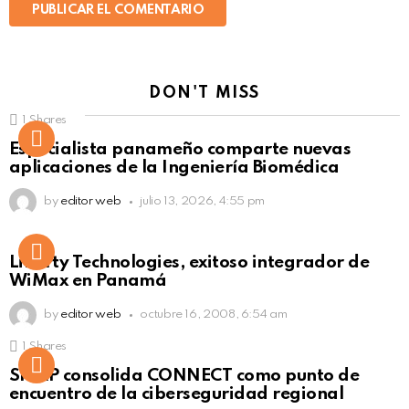
DON'T MISS
1
Shares
Not Safe For Work
Especialista panameño comparte nuevas
Click to view this post
aplicaciones de la Ingeniería Biomédica
by
editor web
julio 13, 2026, 4:55 pm
Liberty Technologies, exitoso integrador de
WiMax en Panamá
by
editor web
octubre 16, 2008, 6:54 am
1
Shares
Not Safe For Work
SISAP consolida CONNECT como punto de
Click to view this post
encuentro de la ciberseguridad regional