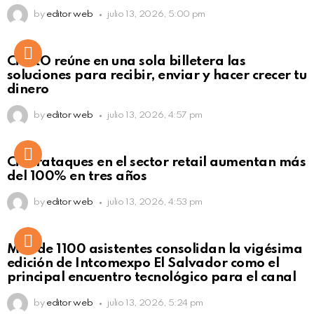
by
editor web
julio 13, 2026, 5:00 pm
Not Safe For Work
CiNKO reúne en una sola billetera las
Click to view this post
soluciones para recibir, enviar y hacer crecer tu
dinero
by
editor web
julio 13, 2026, 4:57 pm
Ciberataques en el sector retail aumentan más
del 100% en tres años
by
editor web
julio 13, 2026, 4:53 pm
Más de 1100 asistentes consolidan la vigésima
edición de Intcomexpo El Salvador como el
principal encuentro tecnológico para el canal
by
editor web
julio 13, 2026, 5:24 pm