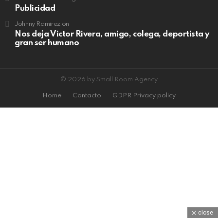
María Fernanda Angeles
on
Publicidad
Johnny Ramirez
on
Nos deja Victor Rivera, amigo, colega, deportista y
gran ser humano
© 2026 by Small Room Agency
Home
Contacto
GDPR Privacy policy
close