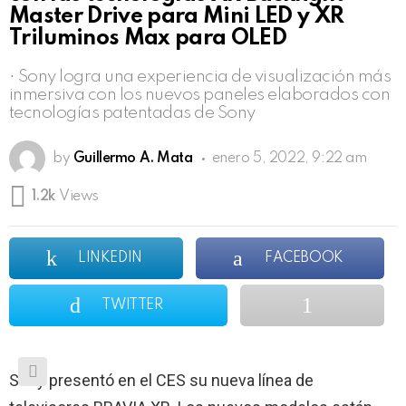
Master Drive para Mini LED y XR
Triluminos Max para OLED
• Sony logra una experiencia de visualización más
inmersiva con los nuevos paneles elaborados con
tecnologías patentadas de Sony
by
Guillermo A. Mata
enero 5, 2022, 9:22 am
1.2k
Views
LINKEDIN
FACEBOOK
TWITTER
Sony presentó en el CES su nueva línea de