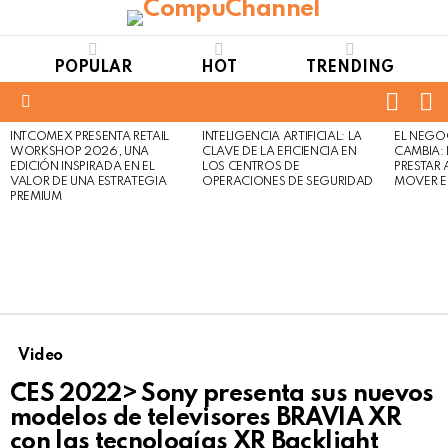
POPULAR
HOT
TRENDING
FOLL
S
US
Menu
INTCOMEX PRESENTA RETAIL
INTELIGENCIA ARTIFICIAL: LA
EL NEGO
LATEST
WORKSHOP 2026, UNA
CLAVE DE LA EFICIENCIA EN
CAMBIA:
STORIES
EDICIÓN INSPIRADA EN EL
LOS CENTROS DE
PRESTAR
VALOR DE UNA ESTRATEGIA
OPERACIONES DE SEGURIDAD
MOVER E
PREMIUM
Video
CES 2022> Sony presenta sus nuevos
modelos de televisores BRAVIA XR
con las tecnologías XR Backlight