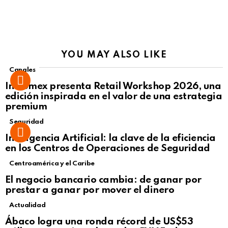
YOU MAY ALSO LIKE
Canales
Intcomex presenta Retail Workshop 2026, una
edición inspirada en el valor de una estrategia
premium
Seguridad
Inteligencia Artificial: la clave de la eficiencia
en los Centros de Operaciones de Seguridad
Centroamérica y el Caribe
El negocio bancario cambia: de ganar por
prestar a ganar por mover el dinero
Actualidad
Not Safe For Work
Ábaco logra una ronda récord de US$53
Click to view this post