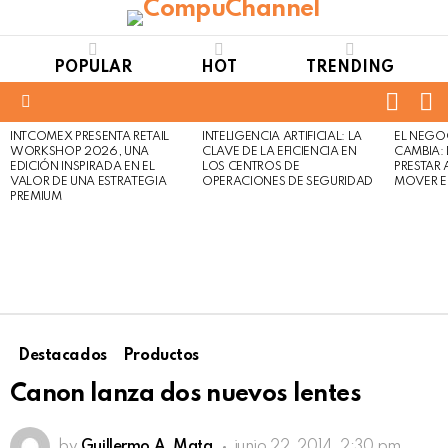
POPULAR
HOT
TRENDING
FOLL
S
US
Menu
INTCOMEX PRESENTA RETAIL
INTELIGENCIA ARTIFICIAL: LA
EL NEGO
LATEST
WORKSHOP 2026, UNA
CLAVE DE LA EFICIENCIA EN
CAMBIA:
STORIES
EDICIÓN INSPIRADA EN EL
LOS CENTROS DE
PRESTAR
VALOR DE UNA ESTRATEGIA
OPERACIONES DE SEGURIDAD
MOVER E
PREMIUM
Destacados
Productos
Canon lanza dos nuevos lentes
by
Guillermo A. Mata
junio 22, 2014, 2:30 pm