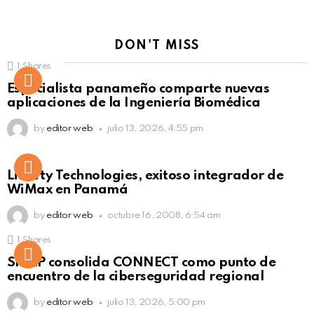
DON'T MISS
1
Shares
Not Safe For Work
Especialista panameño comparte nuevas
Click to view this post
aplicaciones de la Ingeniería Biomédica
by
editor web
julio 13, 2026, 4:55 pm
Liberty Technologies, exitoso integrador de
WiMax en Panamá
by
editor web
octubre 16, 2008, 6:54 am
1
Shares
Not Safe For Work
SISAP consolida CONNECT como punto de
Click to view this post
encuentro de la ciberseguridad regional
by
editor web
julio 13, 2026, 5:00 pm