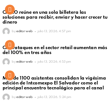
Not Safe For Work
CiNKO reúne en una sola billetera las
Click to view this post
soluciones para recibir, enviar y hacer crecer tu
dinero
by
editor web
julio 13, 2026, 4:57 pm
Ciberataques en el sector retail aumentan más
del 100% en tres años
by
editor web
julio 13, 2026, 4:53 pm
Más de 1100 asistentes consolidan la vigésima
edición de Intcomexpo El Salvador como el
principal encuentro tecnológico para el canal
by
editor web
julio 13, 2026, 5:24 pm