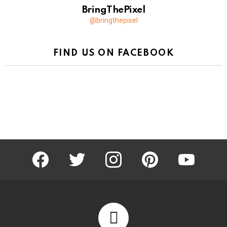
BringThePixel
@bringthepixel
FIND US ON FACEBOOK
facebook
twitter
instagram
pinterest
youtube