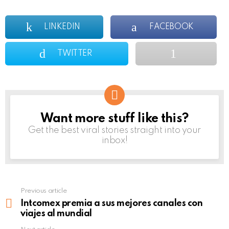
LINKEDIN
FACEBOOK
TWITTER
Want more stuff like this?
NEWSLETTER
Get the best viral stories straight into your
inbox!
Previous article
See
more
Intcomex premia a sus mejores canales con
viajes al mundial