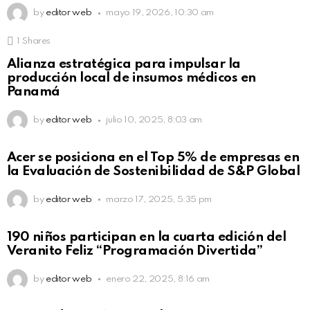
by
editor web
mayo 19, 2026, 10:30 am
1
Shares
Alianza estratégica para impulsar la
producción local de insumos médicos en
Panamá
by
editor web
julio 10, 2025, 8:03 am
Acer se posiciona en el Top 5% de empresas en
la Evaluación de Sostenibilidad de S&P Global
by
editor web
marzo 17, 2025, 5:35 pm
190 niños participan en la cuarta edición del
Veranito Feliz “Programación Divertida”
by
editor web
enero 22, 2025, 8:16 am