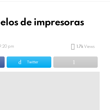
elos de impresoras
 9:20 pm
1.7k
Views
Twitter