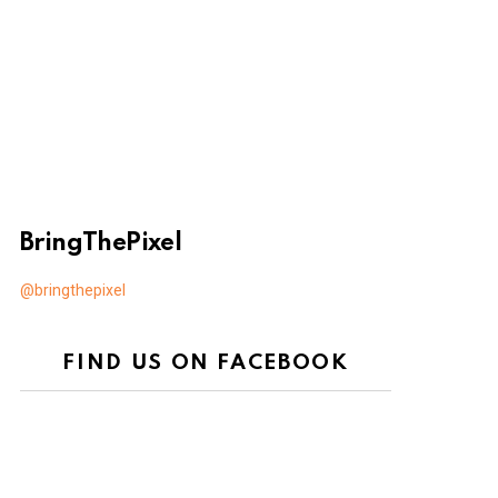
BringThePixel
@bringthepixel
FIND US ON FACEBOOK