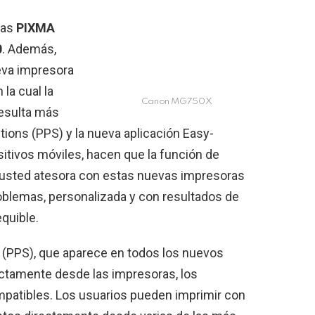
las
PIXMA
0
. Además,
eva impresora
n la cual la
Canon MG750X
resulta más
utions (PPS) y la nueva aplicación Easy-
itivos móviles, hacen que la función de
e usted atesora con estas nuevas impresoras
oblemas, personalizada y con resultados de
equible.
s (PPS), que aparece en todos los nuevos
ectamente desde las impresoras, los
ompatibles. Los usuarios pueden imprimir con