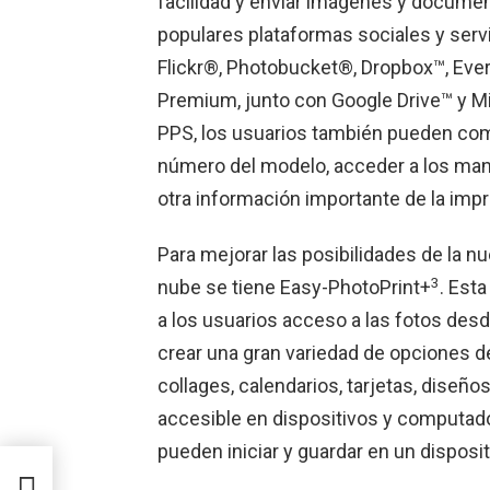
facilidad y enviar imágenes y docume
populares plataformas sociales y serv
Flickr®, Photobucket®, Dropbox™, Ever
Premium, junto con Google Drive™ y M
PPS, los usuarios también pueden compr
número del modelo, acceder a los manu
otra información importante de la impr
Para mejorar las posibilidades de la n
3
nube se tiene Easy-PhotoPrint+
. Esta
a los usuarios acceso a las fotos desd
crear una gran variedad de opciones de
collages, calendarios, tarjetas, diseñ
accesible en dispositivos y computado
pueden iniciar y guardar en un disposit
ios