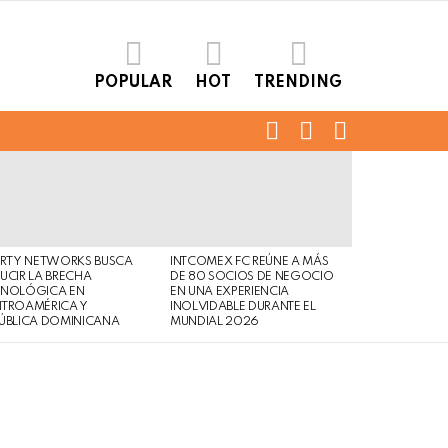
POPULAR
HOT
TRENDING
FOLLOW
SEARCH
LOGIN
US
ERTY NETWORKS BUSCA
INTCOMEX FC REÚNE A MÁS
UCIR LA BRECHA
DE 80 SOCIOS DE NEGOCIO
CNOLÓGICA EN
EN UNA EXPERIENCIA
NTROAMÉRICA Y
INOLVIDABLE DURANTE EL
ÚBLICA DOMINICANA
MUNDIAL 2026