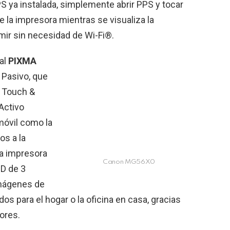
S ya instalada, simplemente abrir PPS y tocar
de la impresora mientras se visualiza la
ir sin necesidad de Wi-Fi®.
al
PIXMA
Pasivo, que
A Touch &
 Activo
móvil como la
os a la
La impresora
Canon MG56X0
CD de 3
imágenes de
os para el hogar o la oficina en casa, gracias
lores.