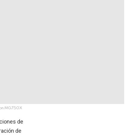
on MG750X
uciones de
ración de