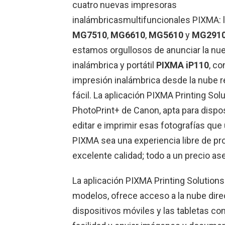
cuatro nuevas impresoras
inalámbricasmultifuncionales PIXMA: 
MG7510
,
MG6610
,
MG5610
y
MG291
estamos orgullosos de anunciar la nu
inalámbrica y portátil
PIXMA iP110
, co
impresión inalámbrica desde la nube 
fácil. La aplicación PIXMA Printing Sol
PhotoPrint+ de Canon, apta para dispos
editar e imprimir esas fotografías qu
PIXMA sea una experiencia libre de pr
excelente calidad; todo a un precio as
La aplicación PIXMA Printing Solution
modelos, ofrece acceso a la nube dir
dispositivos móviles y las tabletas c