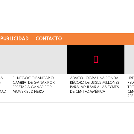
PUBLICIDAD
CONTACTO
Not
Click
to
Safe
view
LA
EL NEGOCIO BANCARIO
ÁBACO LOGRA UNA RONDA
LIB
For
this
N
CAMBIA: DE GANAR POR
RÉCORD DE US$53 MILLONES
RED
Work
post
PRESTAR A GANAR POR
PARA IMPULSAR A LAS PYMES
TE
DAD
MOVER EL DINERO
DE CENTROAMÉRICA
CE
REP