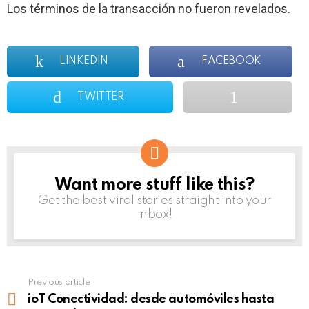
Los términos de la transacción no fueron revelados.
LINKEDIN
FACEBOOK
TWITTER
Want more stuff like this?
NEWSLETTER
Get the best viral stories straight into your
inbox!
Previous article
See
more
ioT Conectividad: desde automóviles hasta