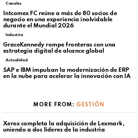
Canales
Intcomex FC reúne a más de 80 socios de
negocio en una experiencia inolvidable
durante el Mundial 2026
Industria
GraceKennedy rompe fronteras con una
estrategia digital de alcance global
Actualidad
Not Safe For Work
SAP e IBM impulsan la modernización de ERP
Click to view this post
en la nube para acelerar la innovación con IA
MORE FROM:
GESTIÓN
Xerox completa la adquisición de Lexmark,
uniendo a dos líderes de la industria