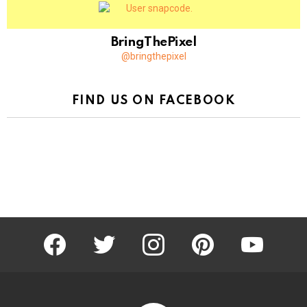
BringThePixel
@bringthepixel
FIND US ON FACEBOOK
facebook
twitter
instagram
pinterest
youtube