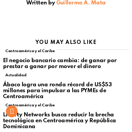
Written by
Guillermo A. Mata
YOU MAY ALSO LIKE
Centroamérica y el Caribe
El negocio bancario cambia: de ganar por
prestar a ganar por mover el dinero
Actualidad
Not Safe For Work
Ábaco logra una ronda récord de US$53
Click to view this post
millones para impulsar a las PYMEs de
Centroamérica
Centroamérica y el Caribe
Liberty Networks busca reducir la brecha
tecnológica en Centroamérica y República
Dominicana