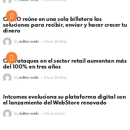
Not Safe For Work
CiNKO reúne en una sola billetera las
Click to view this post
soluciones para recibir, enviar y hacer crecer tu
dinero
by
editor web
hace 24 días
Ciberataques en el sector retail aumentan más
del 100% en tres años
by
editor web
hace 24 días
Intcomex evoluciona su plataforma digital con
el lanzamiento del WebStore renovado
by
editor web
hace un mes