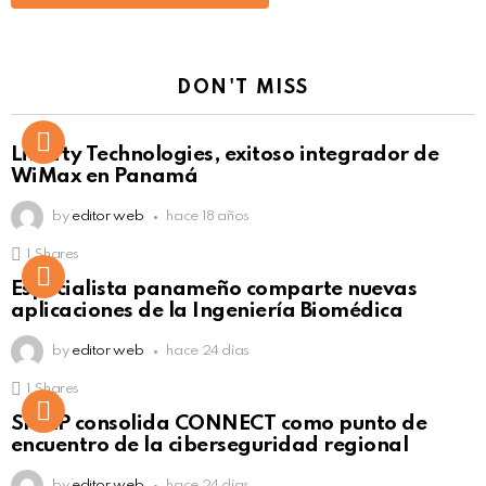
DON'T MISS
Liberty Technologies, exitoso integrador de
WiMax en Panamá
by
editor web
hace 18 años
1
Shares
Not Safe For Work
Especialista panameño comparte nuevas
Click to view this post
aplicaciones de la Ingeniería Biomédica
by
editor web
hace 24 días
1
Shares
Not Safe For Work
SISAP consolida CONNECT como punto de
Click to view this post
encuentro de la ciberseguridad regional
by
editor web
hace 24 días