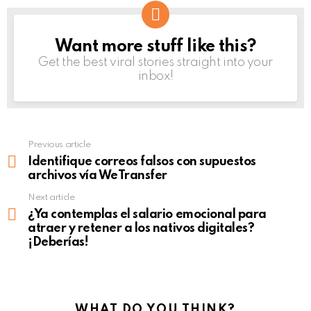
Want more stuff like this?
NEWSLETTER
Get the best viral stories straight into your
inbox!
Previous article
See
more
Identifique correos falsos con supuestos
archivos vía WeTransfer
Next article
¿Ya contemplas el salario emocional para
atraer y retener a los nativos digitales?
¡Deberías!
WHAT DO YOU THINK?