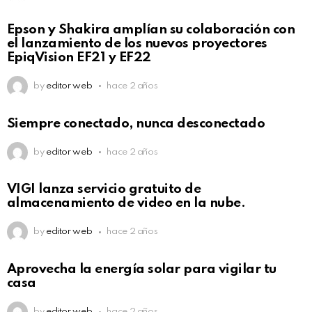
Epson y Shakira amplían su colaboración con
el lanzamiento de los nuevos proyectores
EpiqVision EF21 y EF22
by
editor web
hace 2 años
Siempre conectado, nunca desconectado
by
editor web
hace 2 años
VIGI lanza servicio gratuito de
almacenamiento de video en la nube.
by
editor web
hace 2 años
Aprovecha la energía solar para vigilar tu
casa
by
editor web
hace 2 años