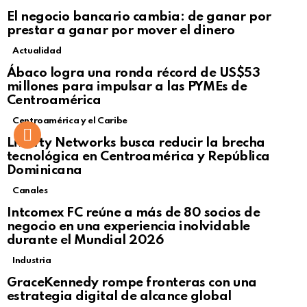
El negocio bancario cambia: de ganar por
prestar a ganar por mover el dinero
Actualidad
Not Safe For Work
Ábaco logra una ronda récord de US$53
Click to view this post
millones para impulsar a las PYMEs de
Centroamérica
Centroamérica y el Caribe
Liberty Networks busca reducir la brecha
tecnológica en Centroamérica y República
Dominicana
Canales
Intcomex FC reúne a más de 80 socios de
negocio en una experiencia inolvidable
durante el Mundial 2026
Industria
GraceKennedy rompe fronteras con una
estrategia digital de alcance global