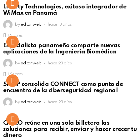
Liberty Technologies, exitoso integrador de
WiMax en Panamá
by
editor web
hace 18 años
1
Shares
Not Safe For Work
Especialista panameño comparte nuevas
Click to view this post
aplicaciones de la Ingeniería Biomédica
by
editor web
hace 23 días
1
Shares
Not Safe For Work
SISAP consolida CONNECT como punto de
Click to view this post
encuentro de la ciberseguridad regional
by
editor web
hace 23 días
Not Safe For Work
CiNKO reúne en una sola billetera las
Click to view this post
soluciones para recibir, enviar y hacer crecer tu
dinero