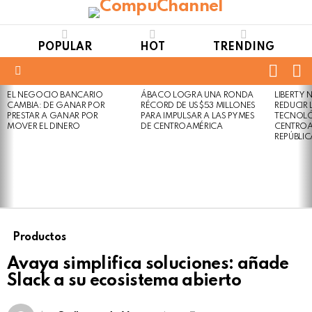
POPULAR
HOT
TRENDING
FOLL
S
US
Menu
EL NEGOCIO BANCARIO
ÁBACO LOGRA UNA RONDA
LIBERTY
LATEST
Not
Click
CAMBIA: DE GANAR POR
RÉCORD DE US$53 MILLONES
REDUCIR 
STORIES
to
Safe
PRESTAR A GANAR POR
PARA IMPULSAR A LAS PYMES
TECNOLÓ
view
MOVER EL DINERO
DE CENTROAMÉRICA
CENTROA
For
this
REPÚBLI
Work
post
Productos
Avaya simplifica soluciones: añade
Slack a su ecosistema abierto