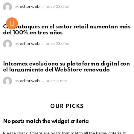
by
editor web
hace 23 días
Ciberataques en el sector retail aumentan más
del 100% en tres años
by
editor web
hace 23 días
Intcomex evoluciona su plataforma digital con
el lanzamiento del WebStore renovado
by
editor web
hace un mes
OUR PICKS
No posts match the widget criteria
Please check if there are posts that match all the below criteria. If