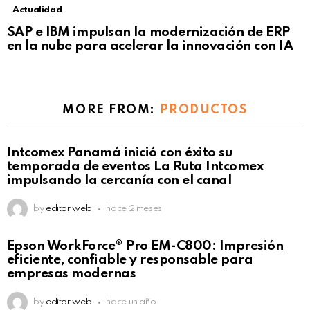
Actualidad
Not Safe For Work
SAP e IBM impulsan la modernización de ERP
Click to view this post
en la nube para acelerar la innovación con IA
MORE FROM:
PRODUCTOS
Intcomex Panamá inició con éxito su
temporada de eventos La Ruta Intcomex
impulsando la cercanía con el canal
by
editor web
hace 2 meses
Epson WorkForce® Pro EM-C800: Impresión
eficiente, confiable y responsable para
empresas modernas
by
editor web
hace un año