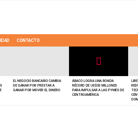
IDAD
CONTACTO
Not
Click
to
Safe
view
EL NEGOCIO BANCARIO CAMBIA:
ÁBACO LOGRA UNA RONDA
LIB
For
this
OS
DE GANAR POR PRESTAR A
RÉCORD DE US$53 MILLONES
RED
Work
post
E
GANAR POR MOVER EL DINERO
PARA IMPULSAR A LAS PYMES DE
TEC
CENTROAMÉRICA
CEN
DOM