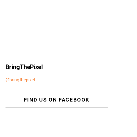
BringThePixel
@bringthepixel
FIND US ON FACEBOOK