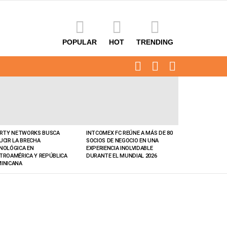
POPULAR
HOT
TRENDING
FOLLOW
SEARCH
LOGIN
US
ERTY NETWORKS BUSCA
INTCOMEX FC REÚNE A MÁS DE 80
UCIR LA BRECHA
SOCIOS DE NEGOCIO EN UNA
NOLÓGICA EN
EXPERIENCIA INOLVIDABLE
TROAMÉRICA Y REPÚBLICA
DURANTE EL MUNDIAL 2026
INICANA