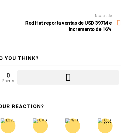
Next article
Red Hat reporta ventas de USD 397M e
incremento de 16%
O YOU THINK?
0
Points
OUR REACTION?