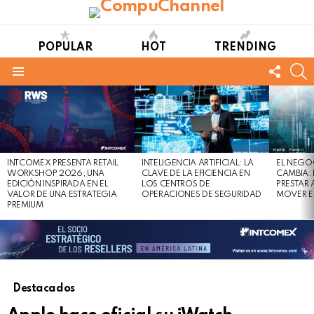
POPULAR
HOT
TRENDING
FOLL
S
US
Menu
LATEST
STORIES
INTCOMEX PRESENTA RETAIL
INTELIGENCIA ARTIFICIAL: LA
EL NEGO
WORKSHOP 2026, UNA
CLAVE DE LA EFICIENCIA EN
CAMBIA:
EDICIÓN INSPIRADA EN EL
LOS CENTROS DE
PRESTAR
VALOR DE UNA ESTRATEGIA
OPERACIONES DE SEGURIDAD
MOVER E
PREMIUM
Destacados