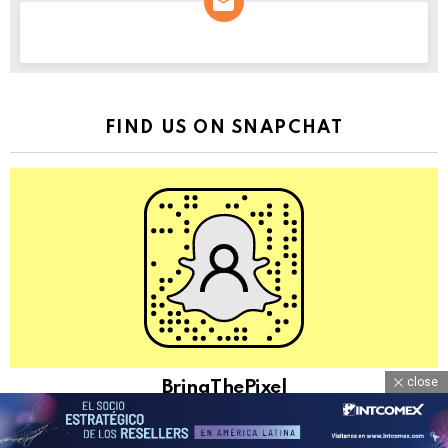
NEWSLETTER
FIND US ON SNAPCHAT
close
BringThePixel
@bringthepixel