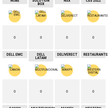
NUBE
SOLUTION
NSX
CES 2022
BOX
0
0
0
0
DELL EMC
DELL
DELIVERECT
RESTAURANTE
LATAM
0
0
0
0