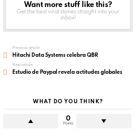
Want more stuff like this?
NEWSLETTER
Get the best viral stories straight into your
inbox!
Previous article
See
more
Hitachi Data Systems celebra QBR
Next article
Estudio de Paypal revela actitudes globales
WHAT DO YOU THINK?
0
Points