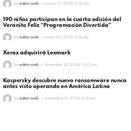
by
editor web
marzo 17, 2025, 5:35 pm
190 niños participan en la cuarta edición del
Veranito Feliz “Programación Divertida”
by
editor web
enero 22, 2025, 8:16 am
Xerox adquirirá Lexmark
by
editor web
diciembre 23, 2024, 3:05 pm
Kaspersky descubre nuevo ransomware nunca
antes visto operando en América Latina
by
editor web
noviembre 13, 2024, 6:14 am