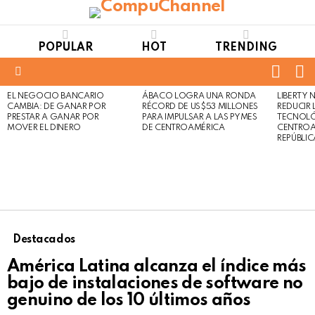
POPULAR
HOT
TRENDING
FOLL
S
US
Menu
EL NEGOCIO BANCARIO
ÁBACO LOGRA UNA RONDA
LIBERTY
LATEST
Not
Click
CAMBIA: DE GANAR POR
RÉCORD DE US$53 MILLONES
REDUCIR 
STORIES
to
Safe
PRESTAR A GANAR POR
PARA IMPULSAR A LAS PYMES
TECNOLÓ
view
MOVER EL DINERO
DE CENTROAMÉRICA
CENTROA
For
this
REPÚBLI
Work
post
Destacados
América Latina alcanza el índice más
bajo de instalaciones de software no
genuino de los 10 últimos años