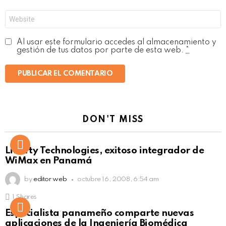
*
Web
Al usar este formulario accedes al almacenamiento y
gestión de tus datos por parte de esta web.
*
DON'T MISS
Liberty Technologies, exitoso integrador de
WiMax en Panamá
by
editor web
octubre 16, 2008, 6:54 am
1
Shares
Not Safe For Work
Especialista panameño comparte nuevas
Click to view this post
aplicaciones de la Ingeniería Biomédica