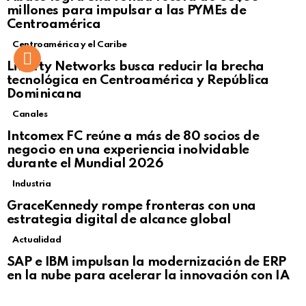
millones para impulsar a las PYMEs de
Centroamérica
Centroamérica y el Caribe
Liberty Networks busca reducir la brecha
tecnológica en Centroamérica y República
Dominicana
Canales
Intcomex FC reúne a más de 80 socios de
negocio en una experiencia inolvidable
durante el Mundial 2026
Industria
GraceKennedy rompe fronteras con una
estrategia digital de alcance global
Actualidad
Not Safe For Work
SAP e IBM impulsan la modernización de ERP
Click to view this post
en la nube para acelerar la innovación con IA