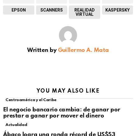
EPSON
SCANNERS
REALIDAD
KASPERSKY
VIRTUAL
Written by
Guillermo A. Mata
YOU MAY ALSO LIKE
Centroamérica y el Caribe
El negocio bancario cambia: de ganar por
prestar a ganar por mover el dinero
Actualidad
Not Safe For Work
Ábaco logra una ronda récord de US$53
Click to view this post