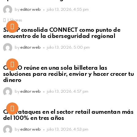
by
editor web
julio 13, 2026, 4:55 pm
1
Shares
Not Safe For Work
SISAP consolida CONNECT como punto de
Click to view this post
encuentro de la ciberseguridad regional
by
editor web
julio 13, 2026, 5:00 pm
Not Safe For Work
CiNKO reúne en una sola billetera las
Click to view this post
soluciones para recibir, enviar y hacer crecer tu
dinero
by
editor web
julio 13, 2026, 4:57 pm
Ciberataques en el sector retail aumentan más
del 100% en tres años
by
editor web
julio 13, 2026, 4:53 pm