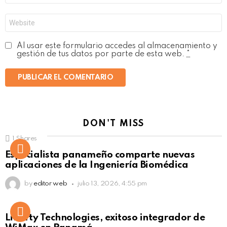
*
Web
Al usar este formulario accedes al almacenamiento y
gestión de tus datos por parte de esta web.
*
DON'T MISS
1
Shares
Not Safe For Work
Especialista panameño comparte nuevas
Click to view this post
aplicaciones de la Ingeniería Biomédica
by
editor web
julio 13, 2026, 4:55 pm
Liberty Technologies, exitoso integrador de