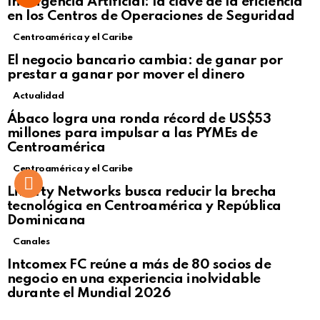
Inteligencia Artificial: la clave de la eficiencia
en los Centros de Operaciones de Seguridad
Centroamérica y el Caribe
El negocio bancario cambia: de ganar por
prestar a ganar por mover el dinero
Actualidad
Not Safe For Work
Ábaco logra una ronda récord de US$53
Click to view this post
millones para impulsar a las PYMEs de
Centroamérica
Centroamérica y el Caribe
Liberty Networks busca reducir la brecha
tecnológica en Centroamérica y República
Dominicana
Canales
Intcomex FC reúne a más de 80 socios de
negocio en una experiencia inolvidable
durante el Mundial 2026