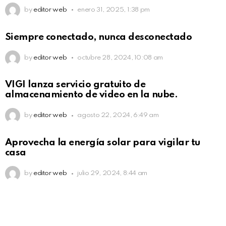
by
editor web
enero 31, 2025, 1:38 pm
Siempre conectado, nunca desconectado
by
editor web
octubre 28, 2024, 10:08 am
VIGI lanza servicio gratuito de
almacenamiento de video en la nube.
by
editor web
agosto 22, 2024, 6:49 am
Aprovecha la energía solar para vigilar tu
casa
by
editor web
julio 29, 2024, 8:44 am