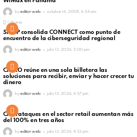
WiMax en Panamá
by
editor web
octubre 16, 2008, 6:54 am
1
Shares
Not Safe For Work
SISAP consolida CONNECT como punto de
Click to view this post
encuentro de la ciberseguridad regional
by
editor web
julio 13, 2026, 5:00 pm
Not Safe For Work
CiNKO reúne en una sola billetera las
Click to view this post
soluciones para recibir, enviar y hacer crecer tu
dinero
by
editor web
julio 13, 2026, 4:57 pm
Ciberataques en el sector retail aumentan más
del 100% en tres años
by
editor web
julio 13, 2026, 4:53 pm