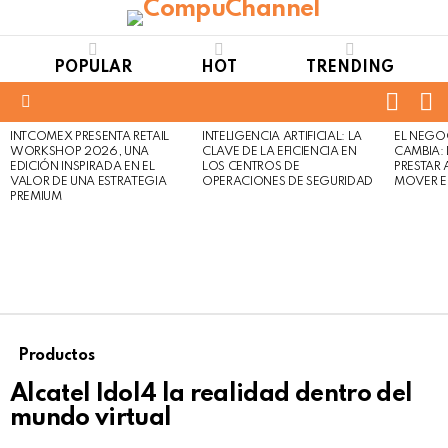
POPULAR
HOT
TRENDING
FOLL
S
US
Menu
INTCOMEX PRESENTA RETAIL
INTELIGENCIA ARTIFICIAL: LA
EL NEGO
LATEST
WORKSHOP 2026, UNA
CLAVE DE LA EFICIENCIA EN
CAMBIA:
STORIES
EDICIÓN INSPIRADA EN EL
LOS CENTROS DE
PRESTAR
VALOR DE UNA ESTRATEGIA
OPERACIONES DE SEGURIDAD
MOVER E
PREMIUM
Productos
Alcatel Idol4 la realidad dentro del
mundo virtual