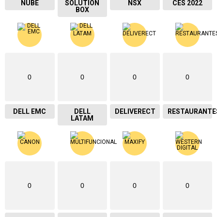
NUBE
SOLUTION
NSX
CES 2022
BOX
0
0
0
0
DELL EMC
DELL
DELIVERECT
RESTAURANTE
LATAM
0
0
0
0