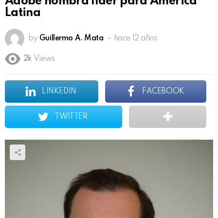
Adobe nombra líder para América
Latina
by
Guillermo A. Mata
hace 12 años
2k
Views
LINKEDIN
FACEBOOK
TWITTER