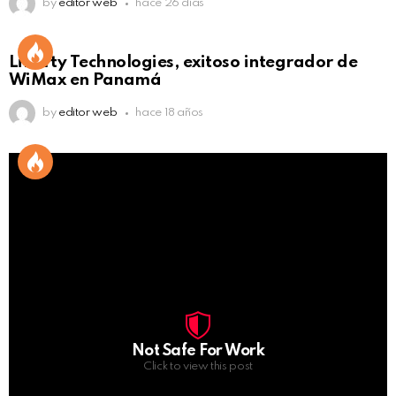
by
editor web
hace 26 días
Liberty Technologies, exitoso integrador de
WiMax en Panamá
by
editor web
hace 18 años
Not Safe For Work
Click to view this post