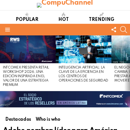
POPULAR
HOT
TRENDING
FOLL
S
US
Menu
LATEST
STORIES
INTCOMEX PRESENTA RETAIL
INTELIGENCIA ARTIFICIAL: LA
EL NEGO
WORKSHOP 2026, UNA
CLAVE DE LA EFICIENCIA EN
CAMBIA:
EDICIÓN INSPIRADA EN EL
LOS CENTROS DE
PRESTAR
VALOR DE UNA ESTRATEGIA
OPERACIONES DE SEGURIDAD
MOVER E
PREMIUM
Destacados
Who is who