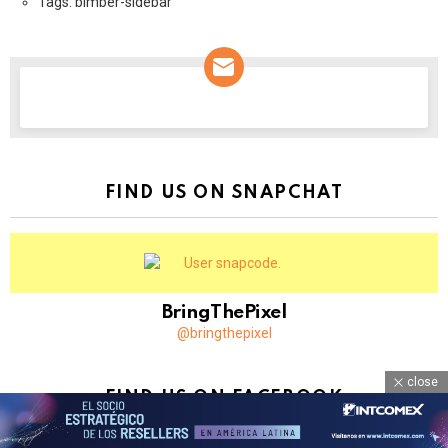
Tags: bimber-sidebar
NEWSLETTER
FIND US ON SNAPCHAT
BringThePixel
@bringthepixel
close
FIND US ON FACEBOOK