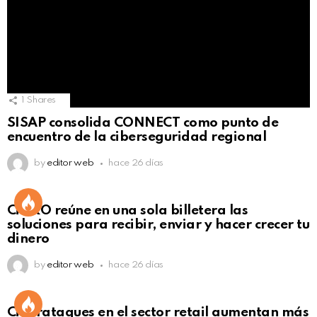
1
Shares
SISAP consolida CONNECT como punto de
encuentro de la ciberseguridad regional
by
editor web
hace 26 días
Not Safe For Work
CiNKO reúne en una sola billetera las
Click to view this post
soluciones para recibir, enviar y hacer crecer tu
dinero
by
editor web
hace 26 días
Ciberataques en el sector retail aumentan más