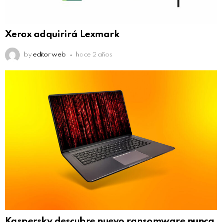
Xerox adquirirá Lexmark
by
editor web
hace 2 años
Kaspersky descubre nuevo ransomware nunca