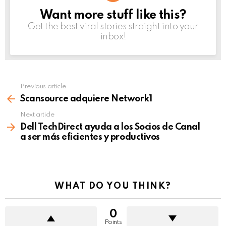
Want more stuff like this?
NEWSLETTER
Get the best viral stories straight into your
inbox!
Previous article
See
more
Scansource adquiere Network1
Next article
Dell TechDirect ayuda a los Socios de Canal
a ser más eficientes y productivos
WHAT DO YOU THINK?
0
Points