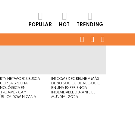
POPULAR
HOT
TRENDING
FOLLOW
SEARCH
LOGIN
US
ERTY NETWORKS BUSCA
INTCOMEX FC REÚNE A MÁS
UCIR LA BRECHA
DE 80 SOCIOS DE NEGOCIO
CNOLÓGICA EN
EN UNA EXPERIENCIA
NTROAMÉRICA Y
INOLVIDABLE DURANTE EL
ÚBLICA DOMINICANA
MUNDIAL 2026