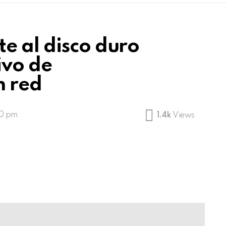
e al disco duro
ivo de
n red
50 pm
1.4k
Views