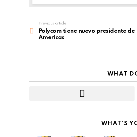
Previous article
See
more
Polycom tiene nuevo presidente de
Americas
WHAT DO
WHAT'S Y