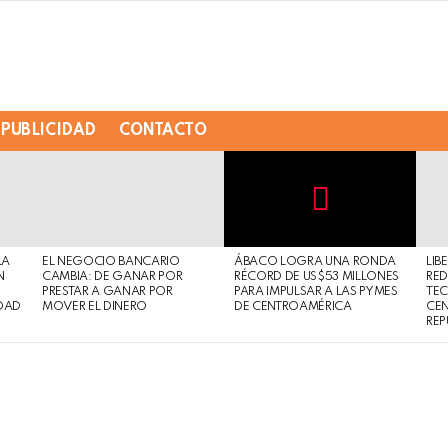
PUBLICIDAD
CONTACTO
Not
Click
to
Safe
view
LA
EL NEGOCIO BANCARIO
ÁBACO LOGRA UNA RONDA
LIB
For
this
N
CAMBIA: DE GANAR POR
RÉCORD DE US$53 MILLONES
RED
Work
post
PRESTAR A GANAR POR
PARA IMPULSAR A LAS PYMES
TE
DAD
MOVER EL DINERO
DE CENTROAMÉRICA
CE
REP