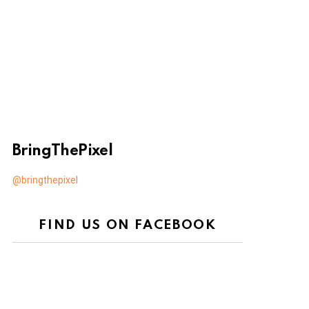
BringThePixel
@bringthepixel
FIND US ON FACEBOOK