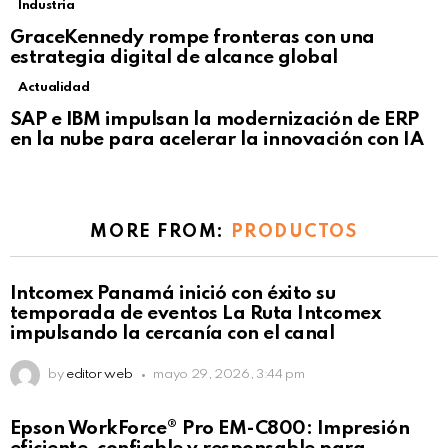
Industria
GraceKennedy rompe fronteras con una
estrategia digital de alcance global
Actualidad
Not Safe For Work
SAP e IBM impulsan la modernización de ERP
Click to view this post
en la nube para acelerar la innovación con IA
MORE FROM:
PRODUCTOS
Intcomex Panamá inició con éxito su
temporada de eventos La Ruta Intcomex
impulsando la cercanía con el canal
by
editor web
mayo 29, 2026, 3:44 pm
Epson WorkForce® Pro EM-C800: Impresión