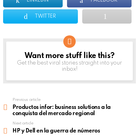
LINKEDIN
FACEBOOK
TWITTER
Want more stuff like this?
NEWSLETTER
Get the best viral stories straight into your
inbox!
Previous article
See
more
Productos infor: business solutions a la
conquista del mercado regional
Next article
HP y Dell en la guerra de números