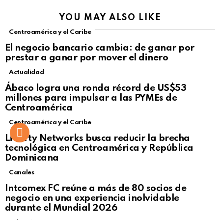
YOU MAY ALSO LIKE
Centroamérica y el Caribe
El negocio bancario cambia: de ganar por
prestar a ganar por mover el dinero
Actualidad
Not Safe For Work
Ábaco logra una ronda récord de US$53
Click to view this post
millones para impulsar a las PYMEs de
Centroamérica
Centroamérica y el Caribe
Liberty Networks busca reducir la brecha
tecnológica en Centroamérica y República
Dominicana
Canales
Intcomex FC reúne a más de 80 socios de
negocio en una experiencia inolvidable
durante el Mundial 2026