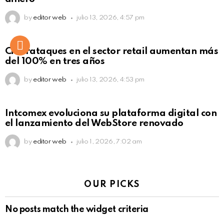
by
editor web
julio 13, 2026, 4:57 pm
Ciberataques en el sector retail aumentan más
del 100% en tres años
by
editor web
julio 13, 2026, 4:53 pm
Intcomex evoluciona su plataforma digital con
el lanzamiento del WebStore renovado
by
editor web
julio 1, 2026, 7:02 am
OUR PICKS
No posts match the widget criteria