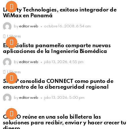
Liberty Technologies, exitoso integrador de
WiMax en Panamá
by
editor web
octubre 16, 2008, 6:54 am
1
Shares
Not Safe For Work
Especialista panameño comparte nuevas
Click to view this post
aplicaciones de la Ingeniería Biomédica
by
editor web
julio 13, 2026, 4:55 pm
1
Shares
Not Safe For Work
SISAP consolida CONNECT como punto de
Click to view this post
encuentro de la ciberseguridad regional
by
editor web
julio 13, 2026, 5:00 pm
Not Safe For Work
CiNKO reúne en una sola billetera las
Click to view this post
soluciones para recibir, enviar y hacer crecer tu
dinero