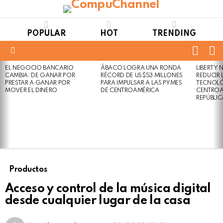
POPULAR
HOT
TRENDING
FOLL
S
US
Menu
EL NEGOCIO BANCARIO
ÁBACO LOGRA UNA RONDA
LIBERTY
LATEST
Not
Click
CAMBIA: DE GANAR POR
RÉCORD DE US$53 MILLONES
REDUCIR 
STORIES
to
Safe
PRESTAR A GANAR POR
PARA IMPULSAR A LAS PYMES
TECNOLÓ
view
MOVER EL DINERO
DE CENTROAMÉRICA
CENTROA
For
this
REPÚBLI
Work
post
Productos
Acceso y control de la música digital
desde cualquier lugar de la casa