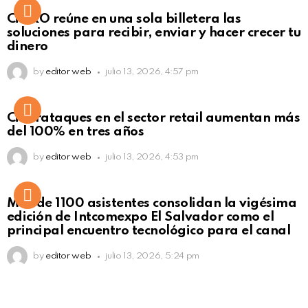
Not Safe For Work
CiNKO reúne en una sola billetera las
Click to view this post
soluciones para recibir, enviar y hacer crecer tu
dinero
by
editor web
julio 13, 2026, 4:57 pm
Ciberataques en el sector retail aumentan más
del 100% en tres años
by
editor web
julio 13, 2026, 4:53 pm
Más de 1100 asistentes consolidan la vigésima
edición de Intcomexpo El Salvador como el
principal encuentro tecnológico para el canal
by
editor web
julio 13, 2026, 5:24 pm