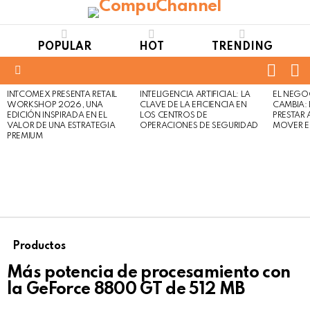
POPULAR
HOT
TRENDING
FOLL
S
US
Menu
INTCOMEX PRESENTA RETAIL
INTELIGENCIA ARTIFICIAL: LA
EL NEGO
LATEST
WORKSHOP 2026, UNA
CLAVE DE LA EFICIENCIA EN
CAMBIA:
STORIES
EDICIÓN INSPIRADA EN EL
LOS CENTROS DE
PRESTAR
VALOR DE UNA ESTRATEGIA
OPERACIONES DE SEGURIDAD
MOVER E
PREMIUM
Productos
Más potencia de procesamiento con
la GeForce 8800 GT de 512 MB