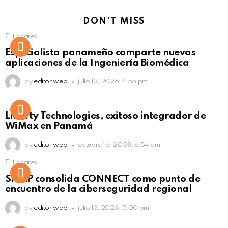
DON'T MISS
1
Shares
Not Safe For Work
Especialista panameño comparte nuevas
Click to view this post
aplicaciones de la Ingeniería Biomédica
by
editor web
julio 13, 2026, 4:55 pm
Liberty Technologies, exitoso integrador de
WiMax en Panamá
by
editor web
octubre 16, 2008, 6:54 am
1
Shares
Not Safe For Work
SISAP consolida CONNECT como punto de
Click to view this post
encuentro de la ciberseguridad regional
by
editor web
julio 13, 2026, 5:00 pm