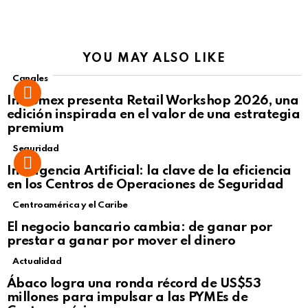
YOU MAY ALSO LIKE
Canales
Intcomex presenta Retail Workshop 2026, una
edición inspirada en el valor de una estrategia
premium
Seguridad
Inteligencia Artificial: la clave de la eficiencia
en los Centros de Operaciones de Seguridad
Centroamérica y el Caribe
El negocio bancario cambia: de ganar por
prestar a ganar por mover el dinero
Actualidad
Not Safe For Work
Ábaco logra una ronda récord de US$53
Click to view this post
millones para impulsar a las PYMEs de