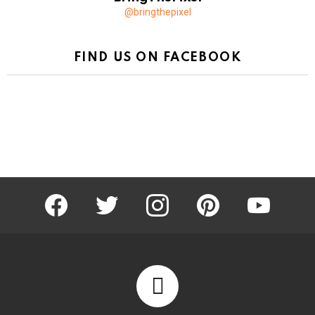
@bringthepixel
FIND US ON FACEBOOK
facebook
twitter
instagram
pinterest
youtube