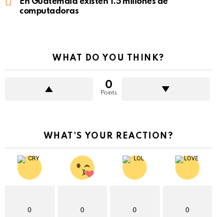
En Guatemala existen 1.5 millones de
computadoras
WHAT DO YOU THINK?
0
Points
WHAT'S YOUR REACTION?
0
0
0
0