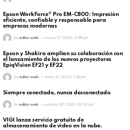
Epson WorkForce® Pro EM-C800: Impresión
eficiente, confiable y responsable para
empresas modernas
by
editor web
marzo 17, 2025, 5:38 pm
Epson y Shakira amplían su colaboración con
el lanzamiento de los nuevos proyectores
EpiqVision EF21 y EF22
by
editor web
enero 31, 2025, 1:38 pm
Siempre conectado, nunca desconectado
by
editor web
octubre 28, 2024, 10:08 am
VIGI lanza servicio gratuito de
almacenamiento de video en la nube.