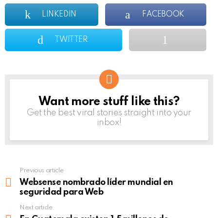
LINKEDIN
FACEBOOK
TWITTER
Want more stuff like this?
NEWSLETTER
Get the best viral stories straight into your
inbox!
Previous article
See
more
Websense nombrado líder mundial en
seguridad para Web
Next article