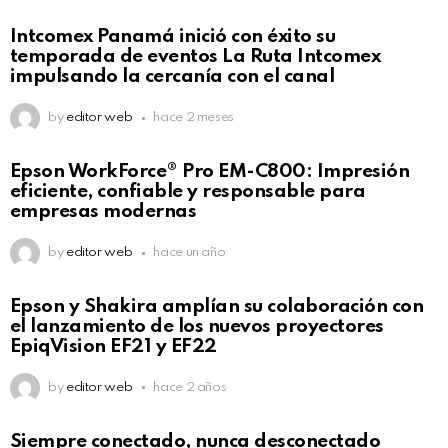
Intcomex Panamá inició con éxito su
temporada de eventos La Ruta Intcomex
impulsando la cercanía con el canal
by
editor web
hace 2 meses
Epson WorkForce® Pro EM-C800: Impresión
eficiente, confiable y responsable para
empresas modernas
by
editor web
hace un año
Epson y Shakira amplían su colaboración con
el lanzamiento de los nuevos proyectores
EpiqVision EF21 y EF22
by
editor web
hace 2 años
Siempre conectado, nunca desconectado