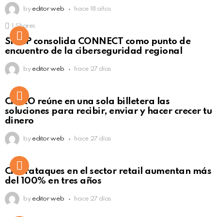
by
editor web
hace 18 años
1
Shares
Not Safe For Work
SISAP consolida CONNECT como punto de
Click to view this post
encuentro de la ciberseguridad regional
by
editor web
hace 27 días
Not Safe For Work
CiNKO reúne en una sola billetera las
Click to view this post
soluciones para recibir, enviar y hacer crecer tu
dinero
by
editor web
hace 27 días
Ciberataques en el sector retail aumentan más
del 100% en tres años
by
editor web
hace 27 días