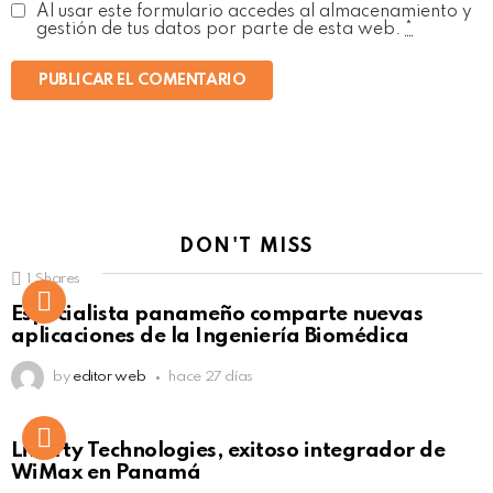
Al usar este formulario accedes al almacenamiento y
gestión de tus datos por parte de esta web.
*
DON'T MISS
1
Shares
Not Safe For Work
Especialista panameño comparte nuevas
Click to view this post
aplicaciones de la Ingeniería Biomédica
by
editor web
hace 27 días
Liberty Technologies, exitoso integrador de
WiMax en Panamá