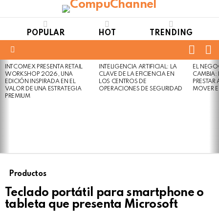
POPULAR
HOT
TRENDING
FOLL
S
US
Menu
INTCOMEX PRESENTA RETAIL
INTELIGENCIA ARTIFICIAL: LA
EL NEGO
LATEST
WORKSHOP 2026, UNA
CLAVE DE LA EFICIENCIA EN
CAMBIA:
STORIES
EDICIÓN INSPIRADA EN EL
LOS CENTROS DE
PRESTAR
VALOR DE UNA ESTRATEGIA
OPERACIONES DE SEGURIDAD
MOVER E
PREMIUM
Productos
Teclado portátil para smartphone o
tableta que presenta Microsoft