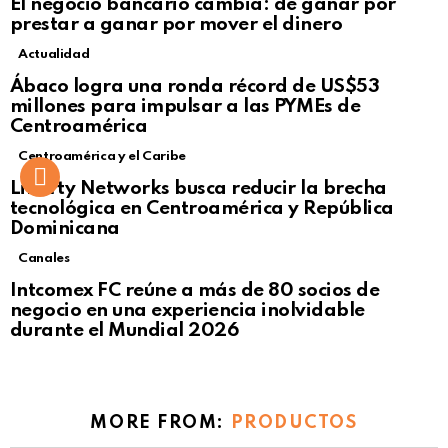
El negocio bancario cambia: de ganar por
prestar a ganar por mover el dinero
Actualidad
Not Safe For Work
Ábaco logra una ronda récord de US$53
Click to view this post
millones para impulsar a las PYMEs de
Centroamérica
Centroamérica y el Caribe
Liberty Networks busca reducir la brecha
tecnológica en Centroamérica y República
Dominicana
Canales
Intcomex FC reúne a más de 80 socios de
negocio en una experiencia inolvidable
durante el Mundial 2026
MORE FROM:
PRODUCTOS