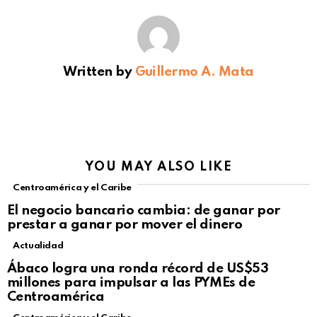
Written by
Guillermo A. Mata
YOU MAY ALSO LIKE
Centroamérica y el Caribe
El negocio bancario cambia: de ganar por
prestar a ganar por mover el dinero
Actualidad
Not Safe For Work
Ábaco logra una ronda récord de US$53
Click to view this post
millones para impulsar a las PYMEs de
Centroamérica