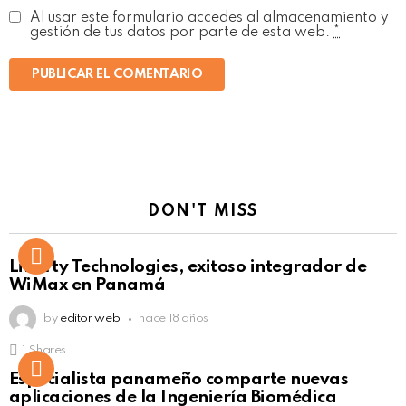
Al usar este formulario accedes al almacenamiento y
gestión de tus datos por parte de esta web.
*
DON'T MISS
Liberty Technologies, exitoso integrador de
WiMax en Panamá
by
editor web
hace 18 años
1
Shares
Not Safe For Work
Especialista panameño comparte nuevas
Click to view this post
aplicaciones de la Ingeniería Biomédica