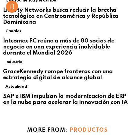
Centroamérica y el Caribe
Liberty Networks busca reducir la brecha
tecnológica en Centroamérica y República
Dominicana
Canales
Intcomex FC reúne a más de 80 socios de
negocio en una experiencia inolvidable
durante el Mundial 2026
Industria
GraceKennedy rompe fronteras con una
estrategia digital de alcance global
Actualidad
Not Safe For Work
SAP e IBM impulsan la modernización de ERP
Click to view this post
en la nube para acelerar la innovación con IA
MORE FROM:
PRODUCTOS