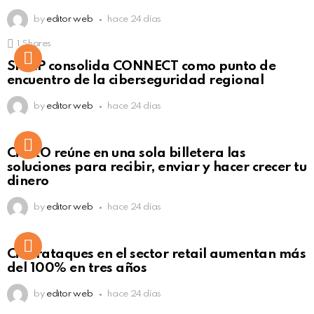
by
editor web
hace 24 días
1
Shares
Not Safe For Work
SISAP consolida CONNECT como punto de
Click to view this post
encuentro de la ciberseguridad regional
by
editor web
hace 24 días
Not Safe For Work
CiNKO reúne en una sola billetera las
Click to view this post
soluciones para recibir, enviar y hacer crecer tu
dinero
by
editor web
hace 24 días
Ciberataques en el sector retail aumentan más
del 100% en tres años
by
editor web
hace 24 días