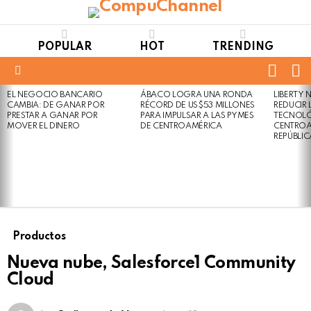
POPULAR
HOT
TRENDING
FOLL
S
US
Menu
EL NEGOCIO BANCARIO
ÁBACO LOGRA UNA RONDA
LIBERTY
LATEST
Not
Click
CAMBIA: DE GANAR POR
RÉCORD DE US$53 MILLONES
REDUCIR 
STORIES
to
Safe
PRESTAR A GANAR POR
PARA IMPULSAR A LAS PYMES
TECNOLÓ
view
MOVER EL DINERO
DE CENTROAMÉRICA
CENTROA
For
this
REPÚBLI
Work
post
Productos
Nueva nube, Salesforce1 Community
Cloud