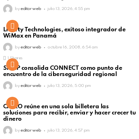
by
editor web
julio 13, 2026, 4:55 pm
Liberty Technologies, exitoso integrador de
WiMax en Panamá
by
editor web
octubre 16, 2008, 6:54 am
1
Shares
Not Safe For Work
SISAP consolida CONNECT como punto de
Click to view this post
encuentro de la ciberseguridad regional
by
editor web
julio 13, 2026, 5:00 pm
Not Safe For Work
CiNKO reúne en una sola billetera las
Click to view this post
soluciones para recibir, enviar y hacer crecer tu
dinero
by
editor web
julio 13, 2026, 4:57 pm