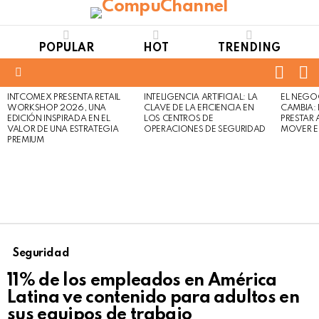
POPULAR
HOT
TRENDING
FOLL
S
US
Menu
INTCOMEX PRESENTA RETAIL
INTELIGENCIA ARTIFICIAL: LA
EL NEGO
LATEST
WORKSHOP 2026, UNA
CLAVE DE LA EFICIENCIA EN
CAMBIA:
STORIES
EDICIÓN INSPIRADA EN EL
LOS CENTROS DE
PRESTAR
VALOR DE UNA ESTRATEGIA
OPERACIONES DE SEGURIDAD
MOVER E
PREMIUM
Seguridad
11% de los empleados en América
Latina ve contenido para adultos en
sus equipos de trabajo