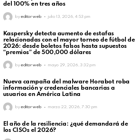
del 100% en tres años
by
editor web
julio 13, 2026, 4:53 pm
Kaspersky detecta aumento de estafas
relacionadas con el mayor torneo de fútbol de
2026: desde boletos falsos hasta supuestos
“premios” de 500,000 dólares
by
editor web
mayo 29, 2026, 3:32 pm
Nueva campaña del malware Horabot roba
información y credenciales bancarias a
usuarios en América Latina
by
editor web
marzo 22, 2026, 7:30 pm
El año de la resiliencia: ¿qué demandará de
los CISOs el 2026?