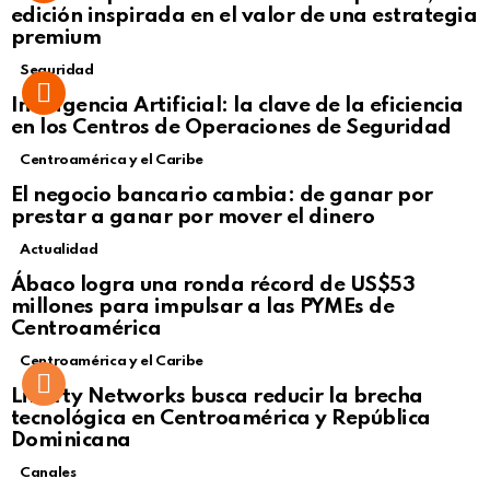
edición inspirada en el valor de una estrategia
premium
Seguridad
Inteligencia Artificial: la clave de la eficiencia
en los Centros de Operaciones de Seguridad
Centroamérica y el Caribe
El negocio bancario cambia: de ganar por
prestar a ganar por mover el dinero
Actualidad
Not Safe For Work
Ábaco logra una ronda récord de US$53
Click to view this post
millones para impulsar a las PYMEs de
Centroamérica
Centroamérica y el Caribe
Liberty Networks busca reducir la brecha
tecnológica en Centroamérica y República
Dominicana
Canales