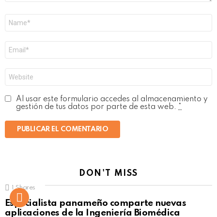
Nombre
*
Correo
electrónico
*
Web
Al usar este formulario accedes al almacenamiento y
gestión de tus datos por parte de esta web.
*
DON'T MISS
1
Shares
Not Safe For Work
Especialista panameño comparte nuevas
Click to view this post
aplicaciones de la Ingeniería Biomédica