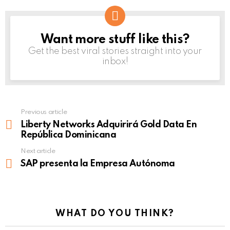
Want more stuff like this?
NEWSLETTER
Get the best viral stories straight into your
inbox!
Previous article
See
more
Liberty Networks Adquirirá Gold Data En
República Dominicana
Next article
SAP presenta la Empresa Autónoma
WHAT DO YOU THINK?