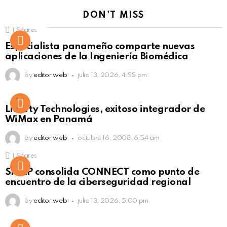
DON'T MISS
1
Shares
Not Safe For Work
Especialista panameño comparte nuevas
Click to view this post
aplicaciones de la Ingeniería Biomédica
by
editor web
julio 13, 2026, 4:55 pm
Liberty Technologies, exitoso integrador de
WiMax en Panamá
by
editor web
octubre 16, 2008, 6:54 am
1
Shares
Not Safe For Work
SISAP consolida CONNECT como punto de
Click to view this post
encuentro de la ciberseguridad regional
by
editor web
julio 13, 2026, 5:00 pm