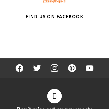
@bringthepixel
FIND US ON FACEBOOK
facebook
twitter
instagram
pinterest
youtube