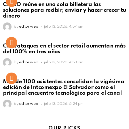
Not Safe For Work
CiNKO reúne en una sola billetera las
Click to view this post
soluciones para recibir, enviar y hacer crecer tu
dinero
by
editor web
julio 13, 2026, 4:57 pm
Ciberataques en el sector retail aumentan más
del 100% en tres años
by
editor web
julio 13, 2026, 4:53 pm
Más de 1100 asistentes consolidan la vigésima
edición de Intcomexpo El Salvador como el
principal encuentro tecnológico para el canal
by
editor web
julio 13, 2026, 5:24 pm
OUR PICKS