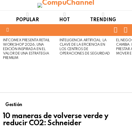
POPULAR
HOT
TRENDING
FOLL
S
US
Menu
INTCOMEX PRESENTA RETAIL
INTELIGENCIA ARTIFICIAL: LA
EL NEGO
LATEST
WORKSHOP 2026, UNA
CLAVE DE LA EFICIENCIA EN
CAMBIA:
STORIES
EDICIÓN INSPIRADA EN EL
LOS CENTROS DE
PRESTAR
VALOR DE UNA ESTRATEGIA
OPERACIONES DE SEGURIDAD
MOVER E
PREMIUM
Gestión
10 maneras de volverse verde y
reducir CO2: Schneider