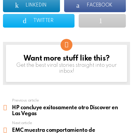
LINKEDIN
FACEBOOK
TWITTER
Want more stuff like this?
NEWSLETTER
Get the best viral stories straight into your
inbox!
Previous article
See
more
HP concluye exitosamente otro Discover en
Las Vegas
Next article
EMC muestra comportamiento de