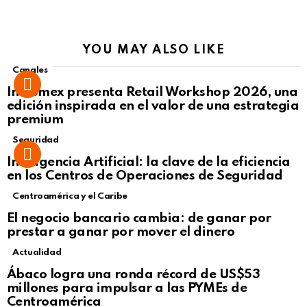
YOU MAY ALSO LIKE
Canales
Intcomex presenta Retail Workshop 2026, una
edición inspirada en el valor de una estrategia
premium
Seguridad
Inteligencia Artificial: la clave de la eficiencia
en los Centros de Operaciones de Seguridad
Centroamérica y el Caribe
El negocio bancario cambia: de ganar por
prestar a ganar por mover el dinero
Actualidad
Not Safe For Work
Ábaco logra una ronda récord de US$53
Click to view this post
millones para impulsar a las PYMEs de
Centroamérica