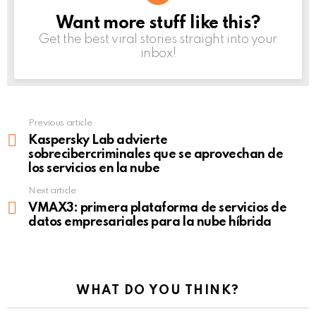
Want more stuff like this?
NEWSLETTER
Get the best viral stories straight into your
inbox!
Previous article
See
more
Kaspersky Lab advierte
sobrecibercriminales que se aprovechan de
los servicios en la nube
Next article
VMAX3: primera plataforma de servicios de
datos empresariales para la nube híbrida
WHAT DO YOU THINK?