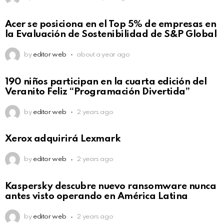
Acer se posiciona en el Top 5% de empresas en
la Evaluación de Sostenibilidad de S&P Global
by
editor web
about a year ago
190 niños participan en la cuarta edición del
Veranito Feliz “Programación Divertida”
by
editor web
2 years ago
Xerox adquirirá Lexmark
by
editor web
2 years ago
Kaspersky descubre nuevo ransomware nunca
antes visto operando en América Latina
by
editor web
2 years ago