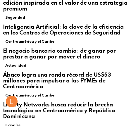
edición inspirada en el valor de una estrategia
premium
Seguridad
Inteligencia Artificial: la clave de la eficiencia
en los Centros de Operaciones de Seguridad
Centroamérica y el Caribe
El negocio bancario cambia: de ganar por
prestar a ganar por mover el dinero
Actualidad
Not Safe For Work
Ábaco logra una ronda récord de US$53
Click to view this post
millones para impulsar a las PYMEs de
Centroamérica
Centroamérica y el Caribe
Liberty Networks busca reducir la brecha
tecnológica en Centroamérica y República
Dominicana
Canales