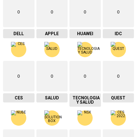
0
0
0
0
DELL
APPLE
HUAWEI
IDC
0
0
0
0
CES
SALUD
TECNOLOGIA
QUEST
Y SALUD