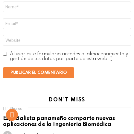
Nombre
*
Correo
electrónico
*
Web
Al usar este formulario accedes al almacenamiento y
gestión de tus datos por parte de esta web.
*
DON'T MISS
1
Shares
Not Safe For Work
Especialista panameño comparte nuevas
Click to view this post
aplicaciones de la Ingeniería Biomédica