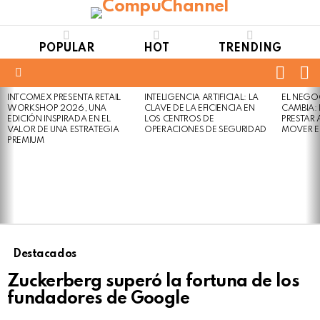
POPULAR
HOT
TRENDING
FOLL
S
US
Menu
INTCOMEX PRESENTA RETAIL
INTELIGENCIA ARTIFICIAL: LA
EL NEGO
LATEST
WORKSHOP 2026, UNA
CLAVE DE LA EFICIENCIA EN
CAMBIA:
STORIES
EDICIÓN INSPIRADA EN EL
LOS CENTROS DE
PRESTAR
VALOR DE UNA ESTRATEGIA
OPERACIONES DE SEGURIDAD
MOVER E
PREMIUM
Destacados
Zuckerberg superó la fortuna de los
fundadores de Google