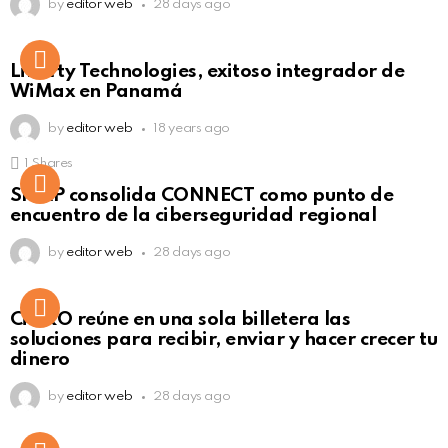
by
editor web
28 days ago
Liberty Technologies, exitoso integrador de
WiMax en Panamá
by
editor web
18 years ago
1
Shares
Not Safe For Work
SISAP consolida CONNECT como punto de
Click to view this post
encuentro de la ciberseguridad regional
by
editor web
28 days ago
Not Safe For Work
CiNKO reúne en una sola billetera las
Click to view this post
soluciones para recibir, enviar y hacer crecer tu
dinero
by
editor web
28 days ago