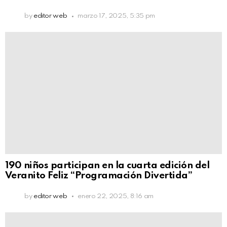
by
editor web
marzo 17, 2025, 5:35 pm
190 niños participan en la cuarta edición del
Veranito Feliz “Programación Divertida”
by
editor web
enero 22, 2025, 8:16 am