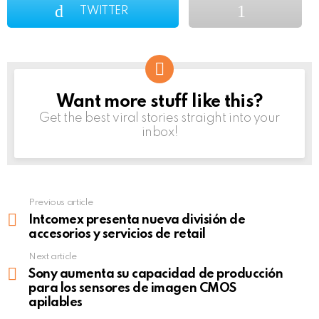
TWITTER
Want more stuff like this?
NEWSLETTER
Get the best viral stories straight into your
inbox!
Previous article
See
more
Intcomex presenta nueva división de
accesorios y servicios de retail
Next article
Sony aumenta su capacidad de producción
para los sensores de imagen CMOS
apilables