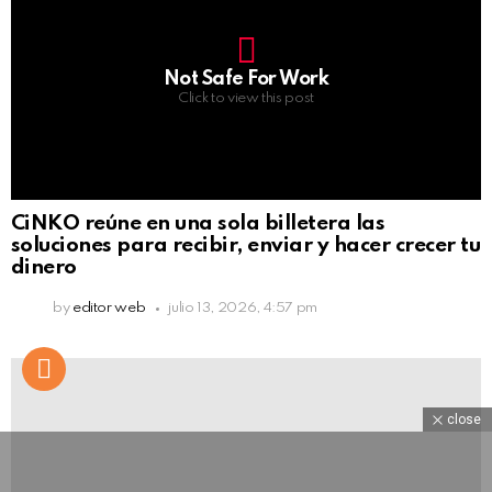
Not Safe For Work
Click to view this post
CiNKO reúne en una sola billetera las
soluciones para recibir, enviar y hacer crecer tu
dinero
by
editor web
julio 13, 2026, 4:57 pm
close