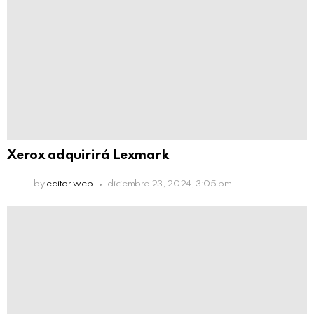
Xerox adquirirá Lexmark
by
editor web
diciembre 23, 2024, 3:05 pm