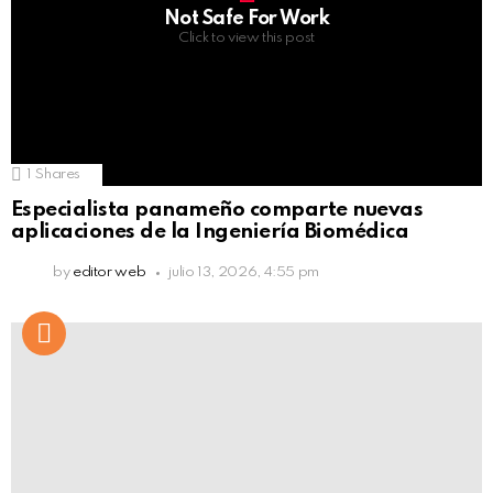
Not Safe For Work
Click to view this post
1
Shares
Especialista panameño comparte nuevas
aplicaciones de la Ingeniería Biomédica
by
editor web
julio 13, 2026, 4:55 pm