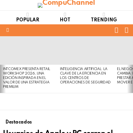
POPULAR
HOT
TRENDING
FOLL
S
US
Menu
LATEST
STORIES
INTCOMEX PRESENTA RETAIL
INTELIGENCIA ARTIFICIAL: LA
EL NEGO
WORKSHOP 2026, UNA
CLAVE DE LA EFICIENCIA EN
CAMBIA:
EDICIÓN INSPIRADA EN EL
LOS CENTROS DE
PRESTAR
VALOR DE UNA ESTRATEGIA
OPERACIONES DE SEGURIDAD
MOVER E
PREMIUM
Destacados