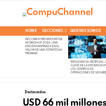
HOME
SECCIONES
QUIENES SOMOS
INTCOMEX PRESENTA RETAIL
LATEST
WORKSHOP 2026, UNA
STORIES
EDICIÓN INSPIRADA EN EL
VALOR DE UNA ESTRATEGIA
PREMIUM
INTELIGENCIA ARTIFICIAL: 
CLAVE DE LA EFICIENCIA E
LOS CENTROS DE
OPERACIONES DE SEGURI
Destacados
USD 66 mil millone