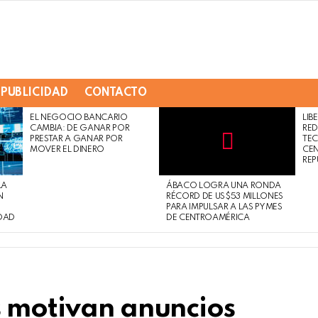
PUBLICIDAD
CONTACTO
EL NEGOCIO BANCARIO
LIB
CAMBIA: DE GANAR POR
RED
PRESTAR A GANAR POR
TE
MOVER EL DINERO
CE
Not
Click
REP
to
Safe
view
LA
ÁBACO LOGRA UNA RONDA
For
this
N
RÉCORD DE US$53 MILLONES
Work
post
PARA IMPULSAR A LAS PYMES
DAD
DE CENTROAMÉRICA
s motivan anuncios