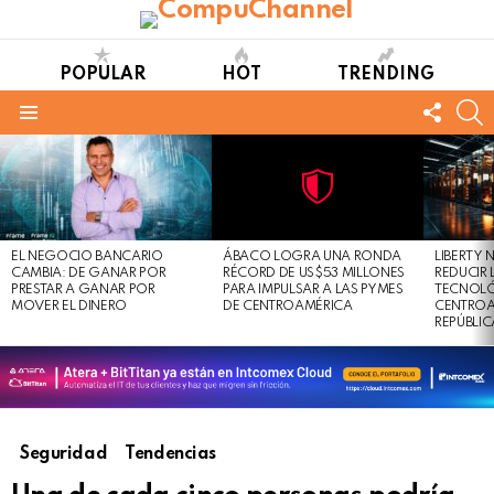
POPULAR
HOT
TRENDING
FOLL
S
US
Menu
LATEST
STORIES
Not
Click
to
Safe
view
EL NEGOCIO BANCARIO
ÁBACO LOGRA UNA RONDA
LIBERTY
For
this
CAMBIA: DE GANAR POR
RÉCORD DE US$53 MILLONES
REDUCIR 
Work
post
PRESTAR A GANAR POR
PARA IMPULSAR A LAS PYMES
TECNOLÓ
MOVER EL DINERO
DE CENTROAMÉRICA
CENTROA
REPÚBLI
Seguridad
Tendencias