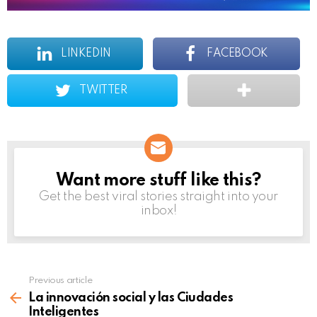
LINKEDIN
FACEBOOK
TWITTER
Want more stuff like this?
NEWSLETTER
Get the best viral stories straight into your
inbox!
Previous article
See
more
La innovación social y las Ciudades
Inteligentes