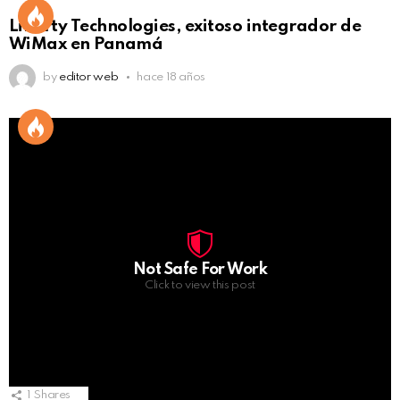
Liberty Technologies, exitoso integrador de
WiMax en Panamá
by
editor web
hace 18 años
Not Safe For Work
Click to view this post
1
Shares