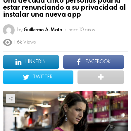
Una de cada cinco personas podría
estar renunciando a su privacidad al
instalar una nueva app
by
Guillermo A. Mata
hace 10 años
1.6k
Views
LINKEDIN
FACEBOOK
TWITTER