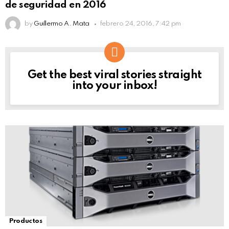
de seguridad en 2016
by
Guillermo A. Mata
febrero 24, 2016, 7:42 pm
Get the best viral stories straight
NEWSLETTER
into your inbox!
Productos