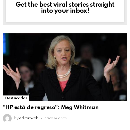
Get the best viral stories straight
NEWSLETTER
into your inbox!
Destacados
“HP está de regreso”: Meg Whitman
by
editor web
hace 14 años