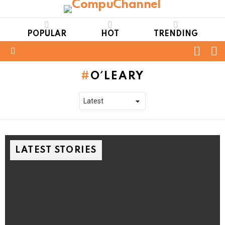
POPULAR
HOT
TRENDING
FOLL
S
US
Menu
O´LEARY
LATEST STORIES