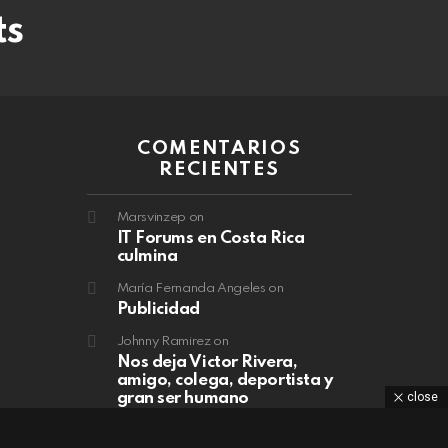
ts
COMENTARIOS
RECIENTES
Marsvinzep
on
IT Forums en Costa Rica
culmina
María Fernanda Angeles
on
Publicidad
Johnny Ramirez
on
Nos deja Victor Rivera,
amigo, colega, deportista y
close
gran ser humano