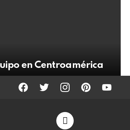
quipo en Centroamérica
facebook
twitter
instagram
pinterest
youtube