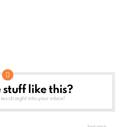
tuff like this?
ries straight into your inbox!
Next article