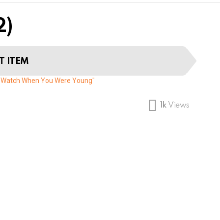
2)
T ITEM
u Watch When You Were Young"
1k
Views