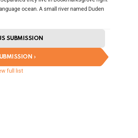
e language ocean. A small river named Duden
US SUBMISSION
SUBMISSION
w full list