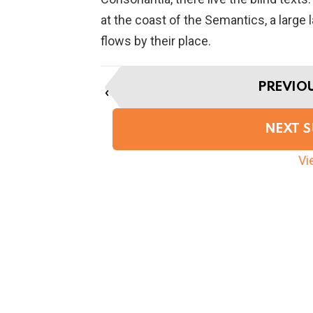
at the coast of the Semantics, a larg
flows by their place.
I
PREVIO
t
e
m
NEXT 
n
a
Vie
v
i
g
a
t
i
o
n