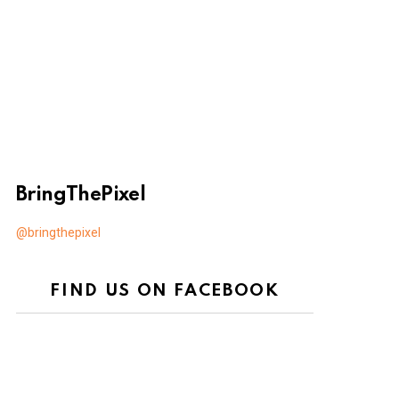
BringThePixel
@bringthepixel
FIND US ON FACEBOOK