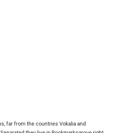
s, far from the countries Vokalia and
. Separated they live in Bookmarksgrove right