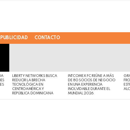
PUBLICIDAD
CONTACTO
DA
LIBERTY NETWORKS BUSCA
INTCOMEX FC REÚNE A MÁS
GR
NES
REDUCIR LA BRECHA
DE 80 SOCIOS DE NEGOCIO
FRO
MES
TECNOLÓGICA EN
EN UNA EXPERIENCIA
EST
CENTROAMÉRICA Y
INOLVIDABLE DURANTE EL
AL
REPÚBLICA DOMINICANA
MUNDIAL 2026