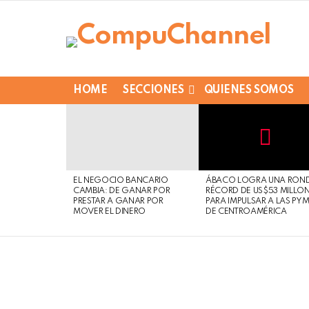
HOME
SECCIONES
QUIENES SOMOS
LATEST
STORIES
Not
Click
to
Safe
view
EL NEGOCIO BANCARIO
ÁBACO LOGRA UNA RON
For
this
CAMBIA: DE GANAR POR
RÉCORD DE US$53 MILLO
Work
post
PRESTAR A GANAR POR
PARA IMPULSAR A LAS PY
MOVER EL DINERO
DE CENTROAMÉRICA