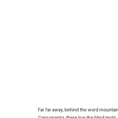
Far far away, behind the word mountain
Consonantia, there live the blind texts