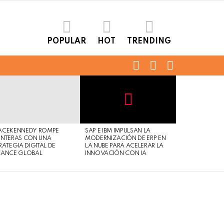
POPULAR
HOT
TRENDING
FOLLOW
SEARCH
LOGIN
US
Not
Click
to
Safe
view
ACEKENNEDY ROMPE
SAP E IBM IMPULSAN LA
For
this
NTERAS CON UNA
MODERNIZACIÓN DE ERP EN
Work
post
RATEGIA DIGITAL DE
LA NUBE PARA ACELERAR LA
CANCE GLOBAL
INNOVACIÓN CON IA