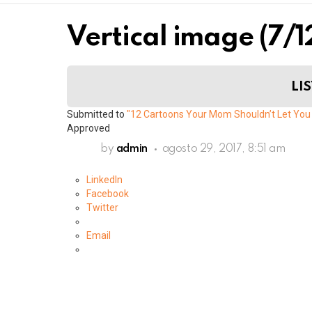
Vertical image (7/1
LIS
Submitted to
"12 Cartoons Your Mom Shouldn’t Let Yo
Approved
by
admin
agosto 29, 2017, 8:51 am
LinkedIn
Facebook
Twitter
Email