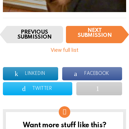
I
NEXT
PREVIOUS
t
SUBMISSION
SUBMISSION
e
m
View full list
n
a
v
i
LINKEDIN
FACEBOOK
g
a
TWITTER
t
i
o
n
Want more stuff like this?
NEWSLETTER