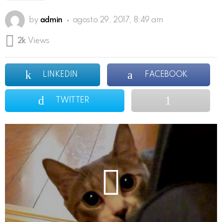
by
admin
agosto 29, 2017, 8:49 am
2k
Views
LINKEDIN
FACEBOOK
TWITTER