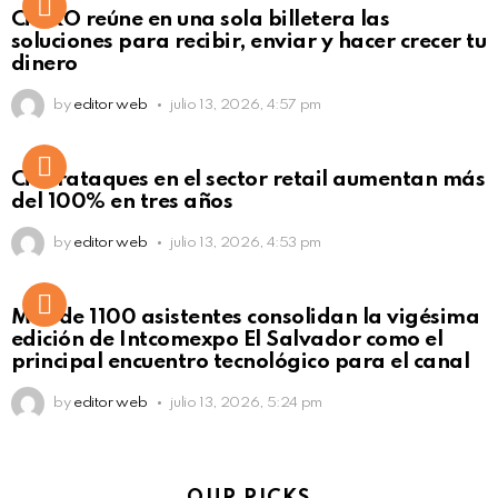
Not Safe For Work
CiNKO reúne en una sola billetera las
Click to view this post
soluciones para recibir, enviar y hacer crecer tu
dinero
by
editor web
julio 13, 2026, 4:57 pm
Ciberataques en el sector retail aumentan más
del 100% en tres años
by
editor web
julio 13, 2026, 4:53 pm
Más de 1100 asistentes consolidan la vigésima
edición de Intcomexpo El Salvador como el
principal encuentro tecnológico para el canal
by
editor web
julio 13, 2026, 5:24 pm
OUR PICKS