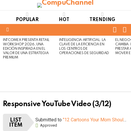
POPULAR
HOT
TRENDING
FOLL
S
US
Menu
INTCOMEX PRESENTA RETAIL
INTELIGENCIA ARTIFICIAL: LA
EL NEGO
LATEST
WORKSHOP 2026, UNA
CLAVE DE LA EFICIENCIA EN
CAMBIA:
STORIES
EDICIÓN INSPIRADA EN EL
LOS CENTROS DE
PRESTAR
VALOR DE UNA ESTRATEGIA
OPERACIONES DE SEGURIDAD
MOVER E
PREMIUM
Responsive YouTube Video (3/12)
Submitted to
"12 Cartoons Your Mom Shouldn’t Let You Watch When You Were Young"
LIST
ITEM
Approved