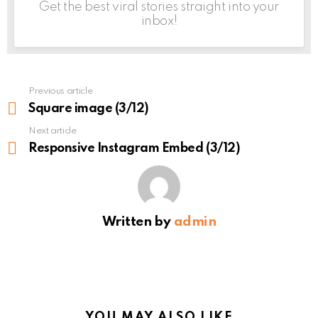
Get the best viral stories straight into your
inbox!
Previous article
See
more
Square image (3/12)
Next article
Responsive Instagram Embed (3/12)
Written by
admin
YOU MAY ALSO LIKE