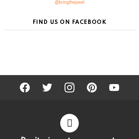
@bringthepixel
FIND US ON FACEBOOK
facebook
twitter
instagram
pinterest
youtube