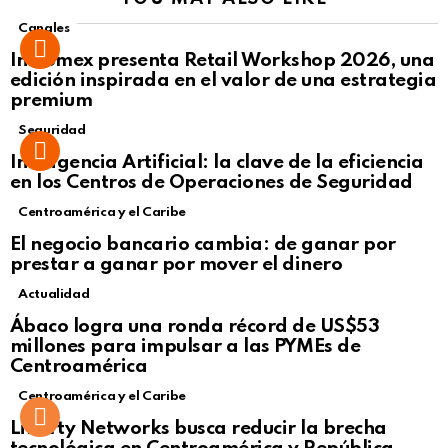
Canales
Intcomex presenta Retail Workshop 2026, una
edición inspirada en el valor de una estrategia
premium
Seguridad
Inteligencia Artificial: la clave de la eficiencia
en los Centros de Operaciones de Seguridad
Centroamérica y el Caribe
El negocio bancario cambia: de ganar por
prestar a ganar por mover el dinero
Actualidad
Not Safe For Work
Ábaco logra una ronda récord de US$53
Click to view this post
millones para impulsar a las PYMEs de
Centroamérica
Centroamérica y el Caribe
Liberty Networks busca reducir la brecha