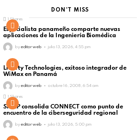
DON'T MISS
1
Shares
Not Safe For Work
Especialista panameño comparte nuevas
Click to view this post
aplicaciones de la Ingeniería Biomédica
by
editor web
julio 13, 2026, 4:55 pm
Liberty Technologies, exitoso integrador de
WiMax en Panamá
by
editor web
octubre 16, 2008, 6:54 am
1
Shares
Not Safe For Work
SISAP consolida CONNECT como punto de
Click to view this post
encuentro de la ciberseguridad regional
by
editor web
julio 13, 2026, 5:00 pm