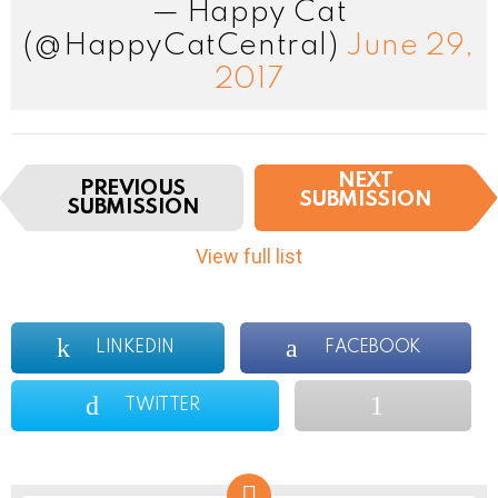
— Happy Cat
(@HappyCatCentral)
June 29,
2017
I
NEXT
PREVIOUS
t
SUBMISSION
SUBMISSION
e
m
View full list
n
a
v
i
LINKEDIN
FACEBOOK
g
a
TWITTER
t
i
o
n