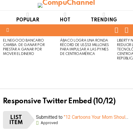
POPULAR
HOT
TRENDING
FOLL
S
US
Menu
EL NEGOCIO BANCARIO
ÁBACO LOGRA UNA RONDA
LIBERTY
LATEST
Not
Click
CAMBIA: DE GANAR POR
RÉCORD DE US$53 MILLONES
REDUCIR 
STORIES
to
Safe
PRESTAR A GANAR POR
PARA IMPULSAR A LAS PYMES
TECNOLÓ
view
MOVER EL DINERO
DE CENTROAMÉRICA
CENTROA
For
this
REPÚBLI
Work
post
Responsive Twitter Embed (10/12)
Submitted to
"12 Cartoons Your Mom Shouldn’t Let You Watch When You Were Young"
LIST
ITEM
Approved