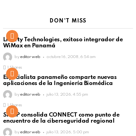
DON'T MISS
Liberty Technologies, exitoso integrador de
WiMax en Panamá
by
editor web
octubre 16, 2008, 6:54 am
1
Shares
Not Safe For Work
Especialista panameño comparte nuevas
Click to view this post
aplicaciones de la Ingeniería Biomédica
by
editor web
julio 13, 2026, 4:55 pm
1
Shares
Not Safe For Work
SISAP consolida CONNECT como punto de
Click to view this post
encuentro de la ciberseguridad regional
by
editor web
julio 13, 2026, 5:00 pm