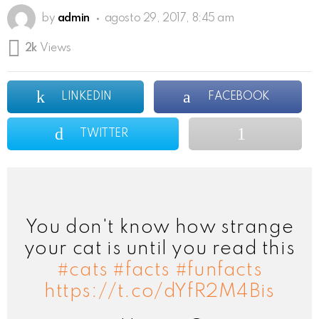
by
admin
agosto 29, 2017, 8:45 am
2k
Views
LINKEDIN
FACEBOOK
TWITTER
You don't know how strange
your cat is until you read this
#cats
#facts
#funfacts
https://t.co/dYfR2M4Bis