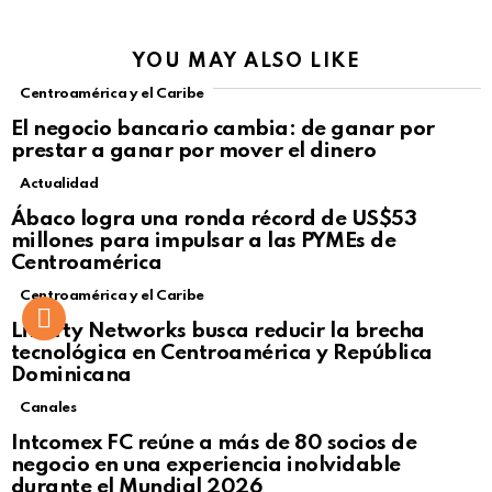
YOU MAY ALSO LIKE
Centroamérica y el Caribe
El negocio bancario cambia: de ganar por
prestar a ganar por mover el dinero
Actualidad
Not Safe For Work
Ábaco logra una ronda récord de US$53
Click to view this post
millones para impulsar a las PYMEs de
Centroamérica
Centroamérica y el Caribe
Liberty Networks busca reducir la brecha
tecnológica en Centroamérica y República
Dominicana
Canales
Intcomex FC reúne a más de 80 socios de
negocio en una experiencia inolvidable
durante el Mundial 2026