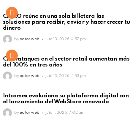
Not Safe For Work
CiNKO reúne en una sola billetera las
Click to view this post
soluciones para recibir, enviar y hacer crecer tu
dinero
by
editor web
julio 13, 2026, 4:57 pm
Ciberataques en el sector retail aumentan más
del 100% en tres años
by
editor web
julio 13, 2026, 4:53 pm
Intcomex evoluciona su plataforma digital con
el lanzamiento del WebStore renovado
by
editor web
julio 1, 2026, 7:02 am