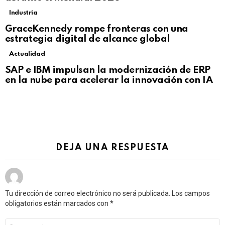
Industria
GraceKennedy rompe fronteras con una
estrategia digital de alcance global
Actualidad
Not Safe For Work
SAP e IBM impulsan la modernización de ERP
Click to view this post
en la nube para acelerar la innovación con IA
DEJA UNA RESPUESTA
Tu dirección de correo electrónico no será publicada.
Los campos
obligatorios están marcados con
*
Comentario