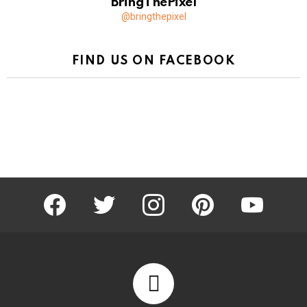
BringThePixel
@bringthepixel
FIND US ON FACEBOOK
facebook
twitter
instagram
pinterest
youtube