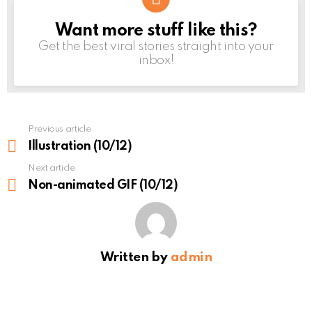
Want more stuff like this?
NEWSLETTER
Get the best viral stories straight into your
inbox!
Previous article
See
more
Illustration (10/12)
Next article
Non-animated GIF (10/12)
Written by
admin