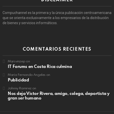
DISCLAIMER
Compuchannel es la primera y la única publicación centroamericana
que se orienta exclusivamente a los empresarios de la distribución
de bienes y servicios informáticos.
COMENTARIOS RECIENTES
Marsvinzep
on
IT Forums en Costa Rica culmina
María Fernanda Angeles
on
Publicidad
Johnny Ramirez
on
Nos deja Victor Rivera, amigo, colega, deportista y
gran ser humano