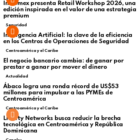
Intcomex presenta Retail Workshop 2026, una
edición inspirada en el valor de una estrategia
premium
Seguridad
Inteligencia Artificial: la clave de la eficiencia
en los Centros de Operaciones de Seguridad
Centroamérica y el Caribe
El negocio bancario cambia: de ganar por
prestar a ganar por mover el dinero
Actualidad
Not Safe For Work
Ábaco logra una ronda récord de US$53
Click to view this post
millones para impulsar a las PYMEs de
Centroamérica
Centroamérica y el Caribe
Liberty Networks busca reducir la brecha
tecnológica en Centroamérica y República
Dominicana