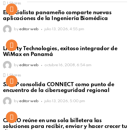
1
Shares
Not Safe For Work
Especialista panameño comparte nuevas
Click to view this post
aplicaciones de la Ingeniería Biomédica
by
editor web
julio 13, 2026, 4:55 pm
Liberty Technologies, exitoso integrador de
WiMax en Panamá
by
editor web
octubre 16, 2008, 6:54 am
1
Shares
Not Safe For Work
SISAP consolida CONNECT como punto de
Click to view this post
encuentro de la ciberseguridad regional
by
editor web
julio 13, 2026, 5:00 pm
Not Safe For Work
CiNKO reúne en una sola billetera las
Click to view this post
soluciones para recibir, enviar y hacer crecer tu