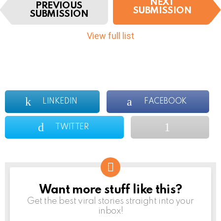
I
NEXT
PREVIOUS
t
SUBMISSION
SUBMISSION
e
m
View full list
n
a
v
i
g
a
LINKEDIN
FACEBOOK
t
i
o
TWITTER
n
Want more stuff like this?
NEWSLETTER
Get the best viral stories straight into your
inbox!