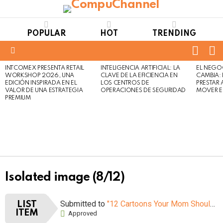
POPULAR
HOT
TRENDING
FOLL
S
US
Menu
INTCOMEX PRESENTA RETAIL
INTELIGENCIA ARTIFICIAL: LA
EL NEGO
LATEST
WORKSHOP 2026, UNA
CLAVE DE LA EFICIENCIA EN
CAMBIA:
STORIES
EDICIÓN INSPIRADA EN EL
LOS CENTROS DE
PRESTAR
VALOR DE UNA ESTRATEGIA
OPERACIONES DE SEGURIDAD
MOVER E
PREMIUM
Isolated image (8/12)
Submitted to
"12 Cartoons Your Mom Shouldn’t Let You Watch When You Were Young"
LIST
ITEM
Approved