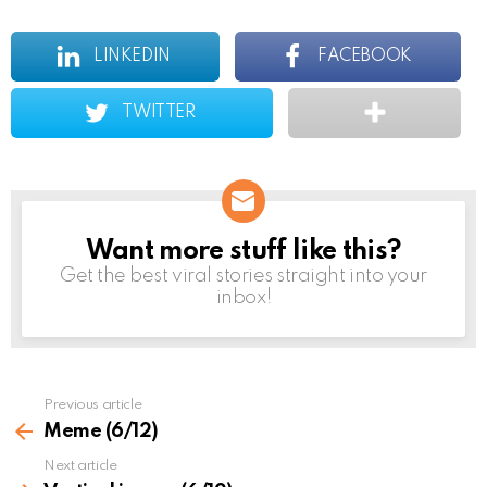
a
t
i
LINKEDIN
FACEBOOK
o
n
TWITTER
Want more stuff like this?
NEWSLETTER
Get the best viral stories straight into your
inbox!
Previous article
See
more
Meme (6/12)
Next article