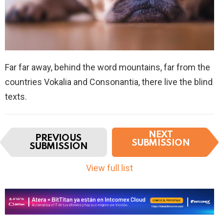
Far far away, behind the word mountains, far from the
countries Vokalia and Consonantia, there live the blind
texts.
I
NEXT
PREVIOUS
t
SUBMISSION
SUBMISSION
e
m
View full list
n
a
v
i
g