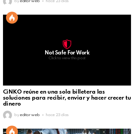
by
editor web
hace 23 días
Not Safe For Work
Click to view this post
CiNKO reúne en una sola billetera las
soluciones para recibir, enviar y hacer crecer tu
dinero
by
editor web
hace 23 días