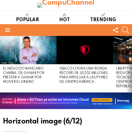
POPULAR
HOT
TRENDING
FOLL
S
US
Menu
LATEST
STORIES
Not
Click
to
Safe
view
EL NEGOCIO BANCARIO
ÁBACO LOGRA UNA RONDA
LIBERTY
For
this
CAMBIA: DE GANAR POR
RÉCORD DE US$53 MILLONES
REDUCIR 
Work
post
PRESTAR A GANAR POR
PARA IMPULSAR A LAS PYMES
TECNOLÓ
MOVER EL DINERO
DE CENTROAMÉRICA
CENTROA
REPÚBLI
Horizontal image (6/12)