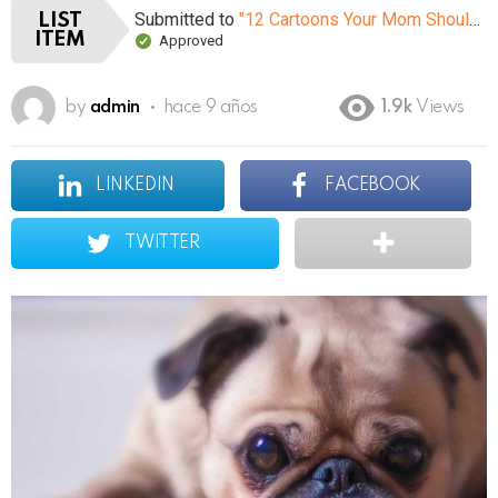
Submitted to
"12 Cartoons Your Mom Shouldn’t Let You Watch When You Were Young"
LIST
ITEM
Approved
by
admin
hace 9 años
1.9k
Views
LINKEDIN
FACEBOOK
TWITTER