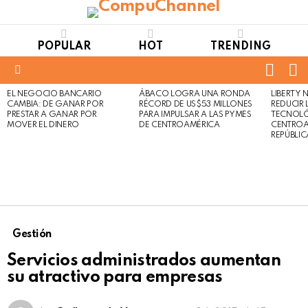
POPULAR
HOT
TRENDING
FOLL
S
US
Menu
EL NEGOCIO BANCARIO
ÁBACO LOGRA UNA RONDA
LIBERTY
LATEST
Not
Click
CAMBIA: DE GANAR POR
RÉCORD DE US$53 MILLONES
REDUCIR 
STORIES
to
Safe
PRESTAR A GANAR POR
PARA IMPULSAR A LAS PYMES
TECNOLÓ
view
MOVER EL DINERO
DE CENTROAMÉRICA
CENTROA
For
this
REPÚBLI
Work
post
Gestión
Servicios administrados aumentan
su atractivo para empresas