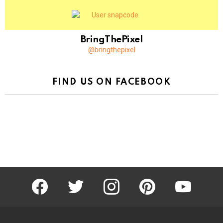
BringThePixel
@bringthepixel
FIND US ON FACEBOOK
facebook
twitter
instagram
pinterest
youtube