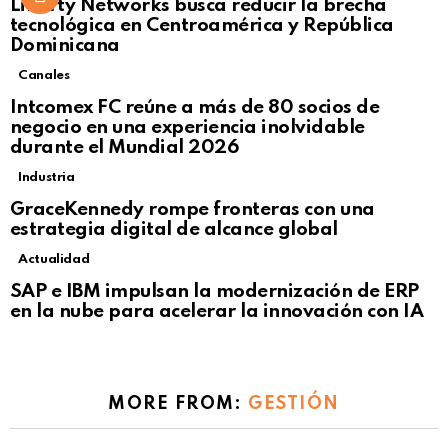
Liberty Networks busca reducir la brecha
tecnológica en Centroamérica y República
Dominicana
Canales
Intcomex FC reúne a más de 80 socios de
negocio en una experiencia inolvidable
durante el Mundial 2026
Industria
GraceKennedy rompe fronteras con una
estrategia digital de alcance global
Actualidad
Not Safe For Work
SAP e IBM impulsan la modernización de ERP
Click to view this post
en la nube para acelerar la innovación con IA
MORE FROM:
GESTIÓN