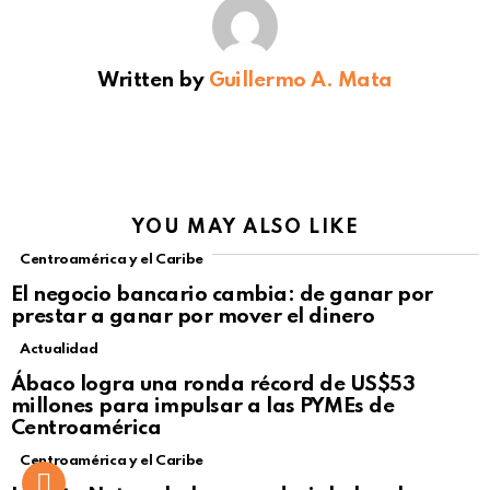
Written by
Guillermo A. Mata
YOU MAY ALSO LIKE
Centroamérica y el Caribe
El negocio bancario cambia: de ganar por
prestar a ganar por mover el dinero
Actualidad
Not Safe For Work
Ábaco logra una ronda récord de US$53
Click to view this post
millones para impulsar a las PYMEs de
Centroamérica
Centroamérica y el Caribe