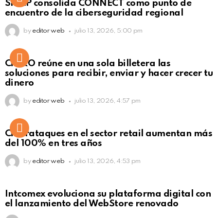
SISAP consolida CONNECT como punto de
Click to view this post
encuentro de la ciberseguridad regional
by
editor web
julio 13, 2026, 5:00 pm
Not Safe For Work
CiNKO reúne en una sola billetera las
Click to view this post
soluciones para recibir, enviar y hacer crecer tu
dinero
by
editor web
julio 13, 2026, 4:57 pm
Ciberataques en el sector retail aumentan más
del 100% en tres años
by
editor web
julio 13, 2026, 4:53 pm
Intcomex evoluciona su plataforma digital con
el lanzamiento del WebStore renovado