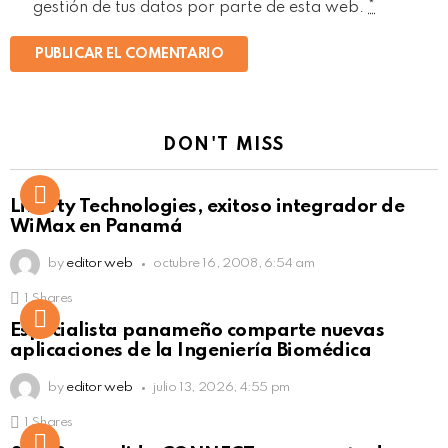
gestión de tus datos por parte de esta web.
*
DON'T MISS
Liberty Technologies, exitoso integrador de
WiMax en Panamá
by
editor web
octubre 16, 2008, 6:54 am
1
Shares
Not Safe For Work
Especialista panameño comparte nuevas
Click to view this post
aplicaciones de la Ingeniería Biomédica
by
editor web
julio 13, 2026, 4:55 pm
1
Shares
Not Safe For Work