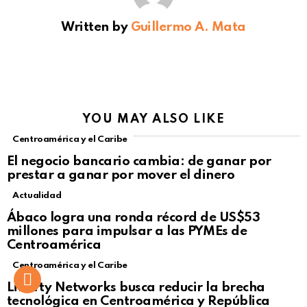
Written by
Guillermo A. Mata
YOU MAY ALSO LIKE
Centroamérica y el Caribe
El negocio bancario cambia: de ganar por
prestar a ganar por mover el dinero
Actualidad
Not Safe For Work
Ábaco logra una ronda récord de US$53
Click to view this post
millones para impulsar a las PYMEs de
Centroamérica
Centroamérica y el Caribe
Liberty Networks busca reducir la brecha
tecnológica en Centroamérica y República