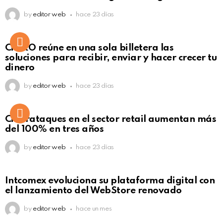
by
editor web
hace 23 días
Not Safe For Work
CiNKO reúne en una sola billetera las
Click to view this post
soluciones para recibir, enviar y hacer crecer tu
dinero
by
editor web
hace 23 días
Ciberataques en el sector retail aumentan más
del 100% en tres años
by
editor web
hace 23 días
Intcomex evoluciona su plataforma digital con
el lanzamiento del WebStore renovado
by
editor web
hace un mes