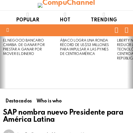
POPULAR
HOT
TRENDING
FOLL
S
US
Menu
EL NEGOCIO BANCARIO
ÁBACO LOGRA UNA RONDA
LIBERTY
LATEST
Not
Click
CAMBIA: DE GANAR POR
RÉCORD DE US$53 MILLONES
REDUCIR 
STORIES
to
Safe
PRESTAR A GANAR POR
PARA IMPULSAR A LAS PYMES
TECNOLÓ
view
MOVER EL DINERO
DE CENTROAMÉRICA
CENTROA
For
this
REPÚBLI
Work
post
Destacados
Who is who
SAP nombra nuevo Presidente para
América Latina