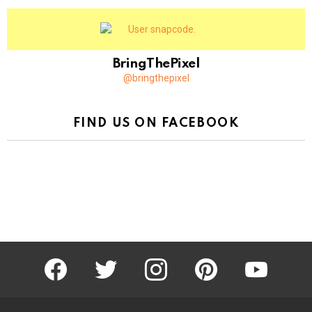
BringThePixel
@bringthepixel
FIND US ON FACEBOOK
facebook
twitter
instagram
pinterest
youtube