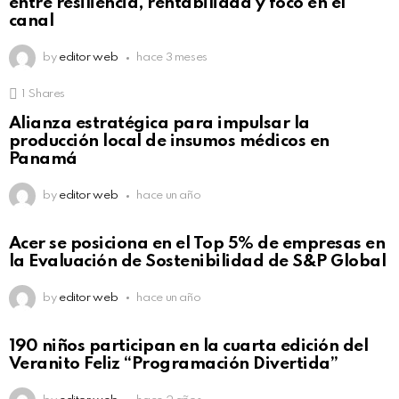
entre resiliencia, rentabilidad y foco en el
canal
by
editor web
hace 3 meses
1
Shares
Alianza estratégica para impulsar la
producción local de insumos médicos en
Panamá
by
editor web
hace un año
Acer se posiciona en el Top 5% de empresas en
la Evaluación de Sostenibilidad de S&P Global
by
editor web
hace un año
190 niños participan en la cuarta edición del
Veranito Feliz “Programación Divertida”