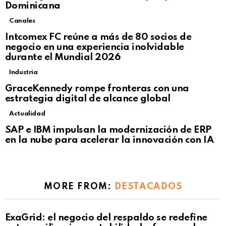
Dominicana
Canales
Intcomex FC reúne a más de 80 socios de
negocio en una experiencia inolvidable
durante el Mundial 2026
Industria
GraceKennedy rompe fronteras con una
estrategia digital de alcance global
Actualidad
Not Safe For Work
SAP e IBM impulsan la modernización de ERP
Click to view this post
en la nube para acelerar la innovación con IA
MORE FROM:
DESTACADOS
ExaGrid: el negocio del respaldo se redefine