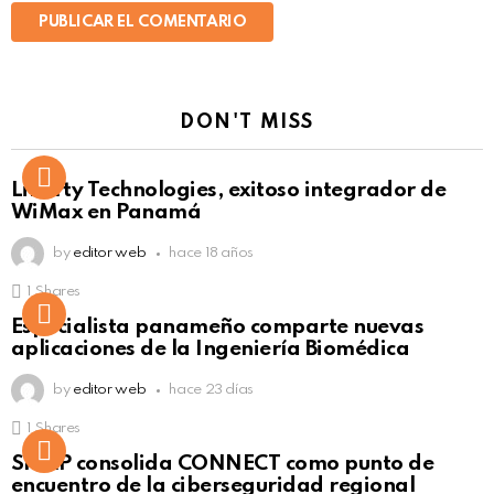
DON'T MISS
Liberty Technologies, exitoso integrador de
WiMax en Panamá
by
editor web
hace 18 años
1
Shares
Not Safe For Work
Especialista panameño comparte nuevas
Click to view this post
aplicaciones de la Ingeniería Biomédica
by
editor web
hace 23 días
1
Shares
Not Safe For Work
SISAP consolida CONNECT como punto de
Click to view this post
encuentro de la ciberseguridad regional