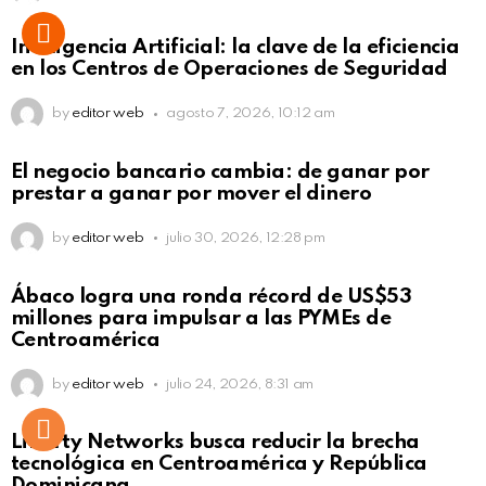
Inteligencia Artificial: la clave de la eficiencia
en los Centros de Operaciones de Seguridad
by
editor web
agosto 7, 2026, 10:12 am
El negocio bancario cambia: de ganar por
prestar a ganar por mover el dinero
by
editor web
julio 30, 2026, 12:28 pm
Not Safe For Work
Ábaco logra una ronda récord de US$53
Click to view this post
millones para impulsar a las PYMEs de
Centroamérica
by
editor web
julio 24, 2026, 8:31 am
Liberty Networks busca reducir la brecha
tecnológica en Centroamérica y República
Dominicana