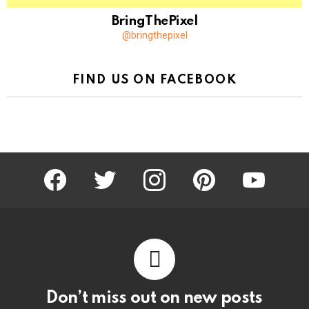
BringThePixel
@bringthepixel
FIND US ON FACEBOOK
facebook
twitter
instagram
pinterest
youtube
Don’t miss out on new posts