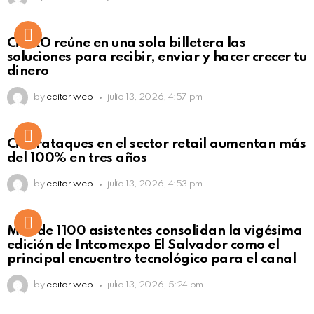
Not Safe For Work
CiNKO reúne en una sola billetera las
Click to view this post
soluciones para recibir, enviar y hacer crecer tu
dinero
by
editor web
julio 13, 2026, 4:57 pm
Ciberataques en el sector retail aumentan más
del 100% en tres años
by
editor web
julio 13, 2026, 4:53 pm
Más de 1100 asistentes consolidan la vigésima
edición de Intcomexpo El Salvador como el
principal encuentro tecnológico para el canal
by
editor web
julio 13, 2026, 5:24 pm