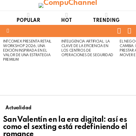
POPULAR
HOT
TRENDING
FOLL
S
US
Menu
INTCOMEX PRESENTA RETAIL
INTELIGENCIA ARTIFICIAL: LA
EL NEGO
LATEST
WORKSHOP 2026, UNA
CLAVE DE LA EFICIENCIA EN
CAMBIA:
STORIES
EDICIÓN INSPIRADA EN EL
LOS CENTROS DE
PRESTAR
VALOR DE UNA ESTRATEGIA
OPERACIONES DE SEGURIDAD
MOVER E
PREMIUM
Actualidad
San Valentín en la era digital: así es
como el sexting está redefiniendo el
romance