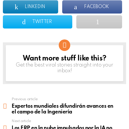
LINKEDIN
FACEBOOK
TWITTER
Want more stuff like this?
NEWSLETTER
Get the best viral stories straight into your
inbox!
Previous article
See
more
Expertos mundiales difundirán avances en
el campo de la Ingeniería
Next article
Los ERP en la nube impulsados por la IA no