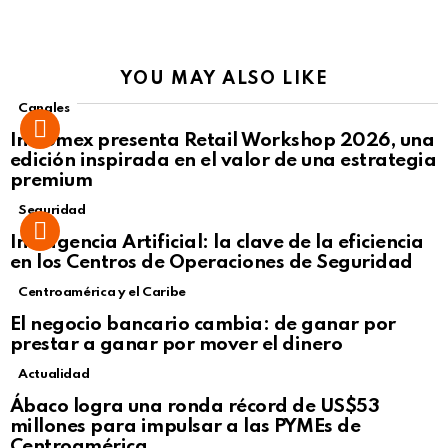
YOU MAY ALSO LIKE
Canales
Intcomex presenta Retail Workshop 2026, una
edición inspirada en el valor de una estrategia
premium
Seguridad
Inteligencia Artificial: la clave de la eficiencia
en los Centros de Operaciones de Seguridad
Centroamérica y el Caribe
El negocio bancario cambia: de ganar por
prestar a ganar por mover el dinero
Actualidad
Not Safe For Work
Ábaco logra una ronda récord de US$53
Click to view this post
millones para impulsar a las PYMEs de
Centroamérica