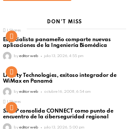
DON'T MISS
1
Shares
Not Safe For Work
Especialista panameño comparte nuevas
Click to view this post
aplicaciones de la Ingeniería Biomédica
by
editor web
julio 13, 2026, 4:55 pm
Liberty Technologies, exitoso integrador de
WiMax en Panamá
by
editor web
octubre 16, 2008, 6:54 am
1
Shares
Not Safe For Work
SISAP consolida CONNECT como punto de
Click to view this post
encuentro de la ciberseguridad regional
by
editor web
julio 13, 2026, 5:00 pm