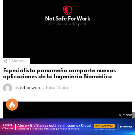
Not Safe For Work
Click to view this post
1
Shares
Especialista panameño comparte nuevas
aplicaciones de la Ingeniería Biomédica
by
editor web
hace 23 días
close