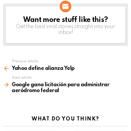
Want more stuff like this?
NEWSLETTER
Get the best viral stories straight into your
inbox!
Previous article
See
more
Yahoo define alianza Yelp
Next article
Google gana licitación para administrar
aeródromo federal
WHAT DO YOU THINK?