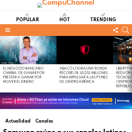
POPULAR
HOT
TRENDING
FOLL
S
US
Menu
LATEST
STORIES
Not
Click
to
Safe
view
EL NEGOCIO BANCARIO
ÁBACO LOGRA UNA RONDA
LIBERTY
For
this
CAMBIA: DE GANAR POR
RÉCORD DE US$53 MILLONES
REDUCIR 
Work
post
PRESTAR A GANAR POR
PARA IMPULSAR A LAS PYMES
TECNOLÓ
MOVER EL DINERO
DE CENTROAMÉRICA
CENTROA
REPÚBLI
Actualidad
Canales