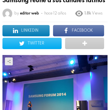
Samsung reúne a sus canales latinos
by
editor web
hace 12 años
1.8k
Views
LINKEDIN
FACEBOOK
TWITTER