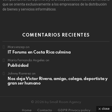
que se orienta exclusivamente a los empresarios de la distribución
de bienes y servicios informáticos.
COMENTARIOS RECIENTES
Marsvinzep
on
IT Forums en Costa Rica culmina
María Fernanda Angeles
on
Publicidad
Johnny Ramirez
on
Nos deja Victor Rivera, amigo, colega, deportista y
gran ser humano
© 2026 by Small Room Agency
close
Home
Contacto
GDPR Privacy policy