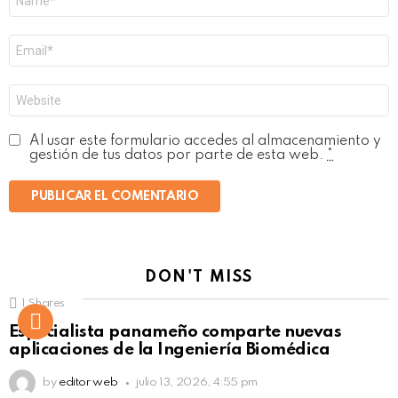
*
Correo
electrónico
*
Web
Al usar este formulario accedes al almacenamiento y
gestión de tus datos por parte de esta web.
*
DON'T MISS
1
Shares
Not Safe For Work
Especialista panameño comparte nuevas
Click to view this post
aplicaciones de la Ingeniería Biomédica
by
editor web
julio 13, 2026, 4:55 pm