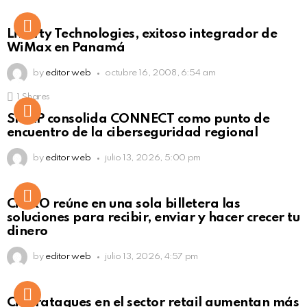
Liberty Technologies, exitoso integrador de
WiMax en Panamá
by
editor web
octubre 16, 2008, 6:54 am
1
Shares
Not Safe For Work
SISAP consolida CONNECT como punto de
Click to view this post
encuentro de la ciberseguridad regional
by
editor web
julio 13, 2026, 5:00 pm
Not Safe For Work
CiNKO reúne en una sola billetera las
Click to view this post
soluciones para recibir, enviar y hacer crecer tu
dinero
by
editor web
julio 13, 2026, 4:57 pm
Ciberataques en el sector retail aumentan más