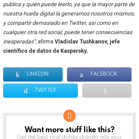
publica y quién puede leerlo, ya que la mayor parte de
nuestra huella digital la generamos nosotros mismos,
y compartir demasiado en Twitter, así como en
cualquier otra red social, puede tener consecuencias
inesperadas”,
afirma
Vladislav Tushkanov, jefe
científico de datos de Kaspersky.
LINKEDIN
FACEBOOK
TWITTER
Want more stuff like this?
NEWSLETTER
Get the best viral stories straight into your