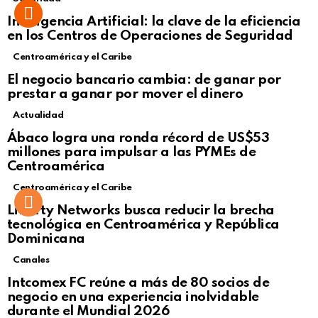
Inteligencia Artificial: la clave de la eficiencia
en los Centros de Operaciones de Seguridad
Centroamérica y el Caribe
El negocio bancario cambia: de ganar por
prestar a ganar por mover el dinero
Actualidad
Not Safe For Work
Ábaco logra una ronda récord de US$53
Click to view this post
millones para impulsar a las PYMEs de
Centroamérica
Centroamérica y el Caribe
Liberty Networks busca reducir la brecha
tecnológica en Centroamérica y República
Dominicana
Canales
Intcomex FC reúne a más de 80 socios de
negocio en una experiencia inolvidable
durante el Mundial 2026