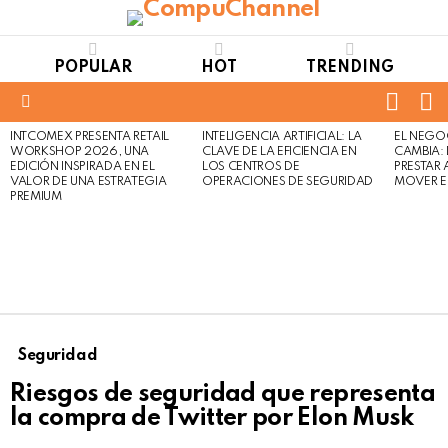
POPULAR
HOT
TRENDING
FOLL
S
US
Menu
INTCOMEX PRESENTA RETAIL
INTELIGENCIA ARTIFICIAL: LA
EL NEGO
LATEST
WORKSHOP 2026, UNA
CLAVE DE LA EFICIENCIA EN
CAMBIA:
STORIES
EDICIÓN INSPIRADA EN EL
LOS CENTROS DE
PRESTAR
VALOR DE UNA ESTRATEGIA
OPERACIONES DE SEGURIDAD
MOVER E
PREMIUM
Seguridad
Riesgos de seguridad que representa
la compra de Twitter por Elon Musk