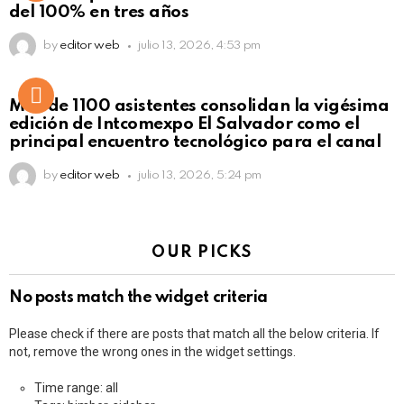
del 100% en tres años
by
editor web
julio 13, 2026, 4:53 pm
Más de 1100 asistentes consolidan la vigésima
edición de Intcomexpo El Salvador como el
principal encuentro tecnológico para el canal
by
editor web
julio 13, 2026, 5:24 pm
OUR PICKS
No posts match the widget criteria
Please check if there are posts that match all the below criteria. If
not, remove the wrong ones in the widget settings.
Time range: all