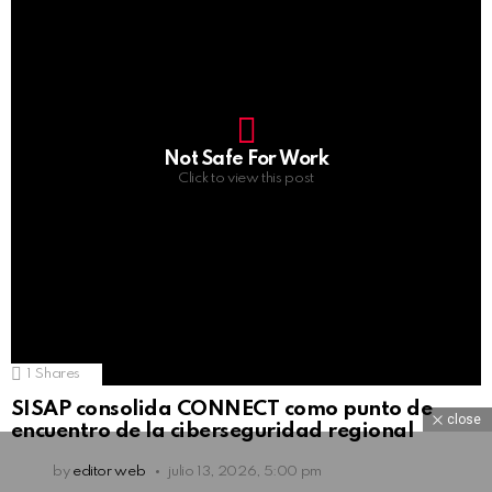
Not Safe For Work
Click to view this post
1
Shares
SISAP consolida CONNECT como punto de
close
encuentro de la ciberseguridad regional
by
editor web
julio 13, 2026, 5:00 pm