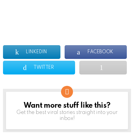
LINKEDIN
FACEBOOK
TWITTER
Want more stuff like this?
NEWSLETTER
Get the best viral stories straight into your
inbox!