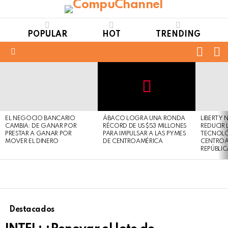
POPULAR
HOT
TRENDING
FOLL
S
US
Menu
LATEST
STORIES
Not
Click
to
Safe
view
EL NEGOCIO BANCARIO
ÁBACO LOGRA UNA RONDA
For
LIBERTY
this
CAMBIA: DE GANAR POR
RÉCORD DE US$53 MILLONES
REDUCIR 
Work
post
PRESTAR A GANAR POR
PARA IMPULSAR A LAS PYMES
TECNOLÓ
MOVER EL DINERO
DE CENTROAMÉRICA
CENTROA
REPÚBLI
Destacados