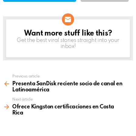
Want more stuff like this?
NEWSLETTER
Get the best viral stories straight into your
inbox!
Previous article
See
more
Presenta SanDisk reciente socio de canal en
Latinoamérica
Next article
Ofrece Kingston certificaciones en Costa
Rica