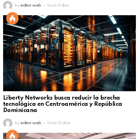
by
editor web
hace 9 días
Liberty Networks busca reducir la brecha
tecnológica en Centroamérica y República
Dominicana
by
editor web
hace 15 días