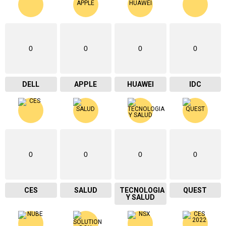
0
0
0
0
DELL
APPLE
HUAWEI
IDC
0
0
0
0
CES
SALUD
TECNOLOGIA
QUEST
Y SALUD