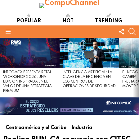
POPULAR
HOT
TRENDING
FOLL
S
US
Menu
LATEST
STORIES
INTCOMEX PRESENTA RETAIL
INTELIGENCIA ARTIFICIAL: LA
EL NEGO
WORKSHOP 2026, UNA
CLAVE DE LA EFICIENCIA EN
CAMBIA:
EDICIÓN INSPIRADA EN EL
LOS CENTROS DE
PRESTAR
VALOR DE UNA ESTRATEGIA
OPERACIONES DE SEGURIDAD
MOVER E
PREMIUM
Centroamérica y el Caribe
Industria