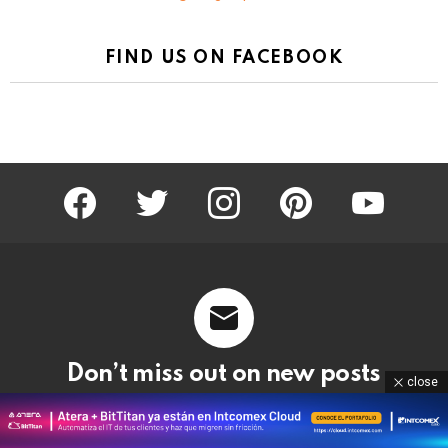
FIND US ON FACEBOOK
facebook
twitter
instagram
pinterest
youtube
Don’t miss out on new posts
close