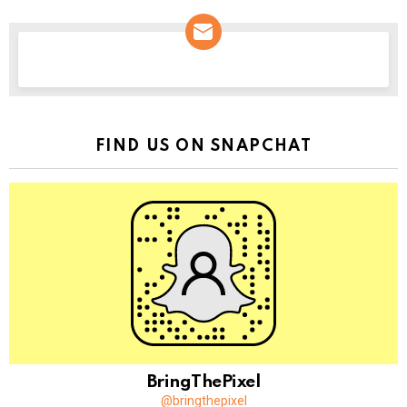
NEWSLETTER
FIND US ON SNAPCHAT
BringThePixel
@bringthepixel