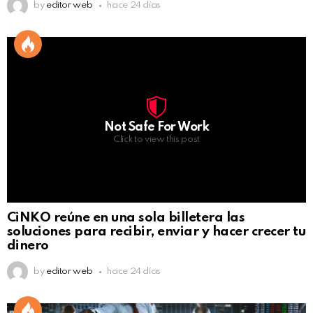
by
editor web
hace 24 días
Not Safe For Work
Click to view this post
CiNKO reúne en una sola billetera las
soluciones para recibir, enviar y hacer crecer tu
dinero
by
editor web
hace 24 días