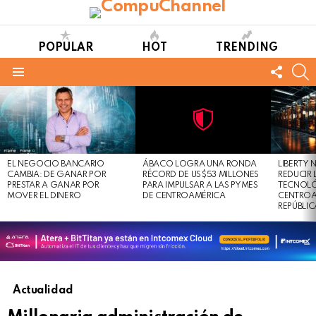
POPULAR
HOT
TRENDING
FOLL
S
US
Menu
LATEST
STORIES
Not
Click
to
Safe
view
EL NEGOCIO BANCARIO
ÁBACO LOGRA UNA RONDA
LIBERTY
For
this
CAMBIA: DE GANAR POR
RÉCORD DE US$53 MILLONES
REDUCIR 
Work
post
PRESTAR A GANAR POR
PARA IMPULSAR A LAS PYMES
TECNOLÓ
MOVER EL DINERO
DE CENTROAMÉRICA
CENTROA
REPÚBLI
Actualidad