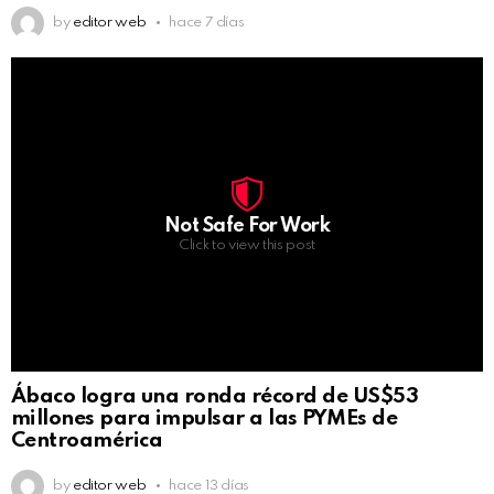
by
editor web
hace 7 días
Not Safe For Work
Click to view this post
Ábaco logra una ronda récord de US$53
millones para impulsar a las PYMEs de
Centroamérica
by
editor web
hace 13 días