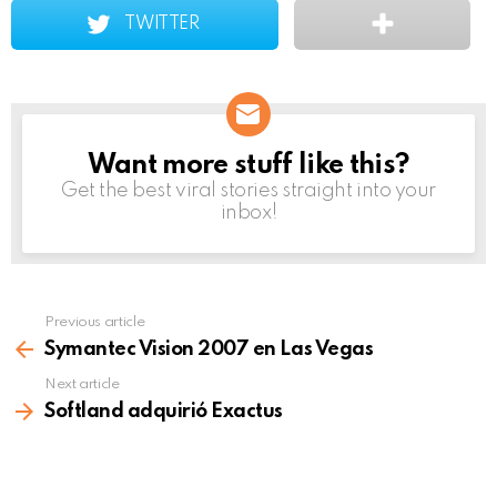
TWITTER
Want more stuff like this?
NEWSLETTER
Get the best viral stories straight into your
inbox!
Previous article
See
more
Symantec Vision 2007 en Las Vegas
Next article
Softland adquirió Exactus