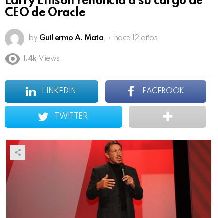
Larry Ellison renuncia a su cargo de
CEO de Oracle
by
Guillermo A. Mata
hace 12 años
1.4k
Views
LINKEDIN
FACEBOOK
TWITTER