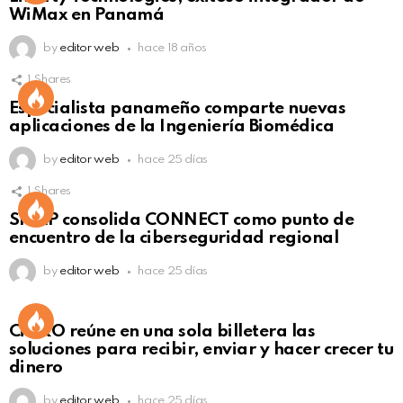
WiMax en Panamá
by
editor web
hace 18 años
1
Shares
Not Safe For Work
Especialista panameño comparte nuevas
Click to view this post
aplicaciones de la Ingeniería Biomédica
by
editor web
hace 25 días
1
Shares
Not Safe For Work
SISAP consolida CONNECT como punto de
Click to view this post
encuentro de la ciberseguridad regional
by
editor web
hace 25 días
Not Safe For Work
CiNKO reúne en una sola billetera las
Click to view this post
soluciones para recibir, enviar y hacer crecer tu
dinero
by
editor web
hace 25 días