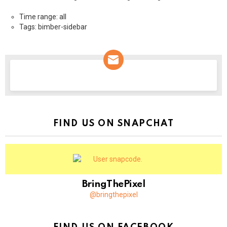
Time range: all
Tags: bimber-sidebar
NEWSLETTER
FIND US ON SNAPCHAT
BringThePixel
@bringthepixel