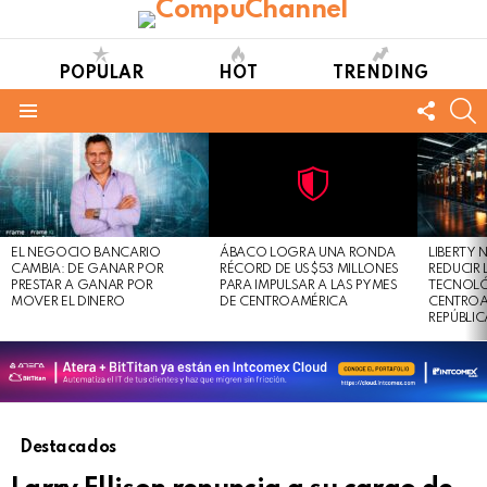
POPULAR
HOT
TRENDING
FOLL
S
US
Menu
LATEST
STORIES
Not
Click
to
Safe
view
EL NEGOCIO BANCARIO
ÁBACO LOGRA UNA RONDA
LIBERTY
For
this
CAMBIA: DE GANAR POR
RÉCORD DE US$53 MILLONES
REDUCIR 
Work
post
PRESTAR A GANAR POR
PARA IMPULSAR A LAS PYMES
TECNOLÓ
MOVER EL DINERO
DE CENTROAMÉRICA
CENTROA
REPÚBLI
Destacados