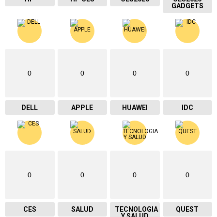
GADGETS
0
0
0
0
DELL
APPLE
HUAWEI
IDC
0
0
0
0
CES
SALUD
TECNOLOGIA
QUEST
Y SALUD