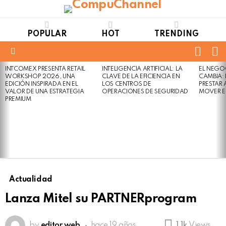
POPULAR
HOT
TRENDING
FOLL
S
US
Menu
INTCOMEX PRESENTA RETAIL
INTELIGENCIA ARTIFICIAL: LA
EL NEGO
LATEST
WORKSHOP 2026, UNA
CLAVE DE LA EFICIENCIA EN
CAMBIA:
STORIES
EDICIÓN INSPIRADA EN EL
LOS CENTROS DE
PRESTAR
VALOR DE UNA ESTRATEGIA
OPERACIONES DE SEGURIDAD
MOVER E
PREMIUM
Actualidad
Lanza Mitel su PARTNERprogram
by
editor web
hace 19 años
1.1k
Views