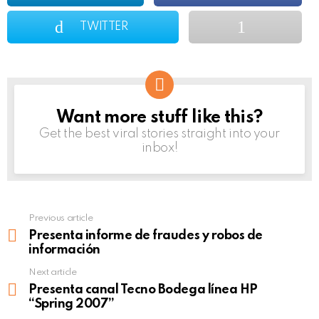
TWITTER
Want more stuff like this?
NEWSLETTER
Get the best viral stories straight into your
inbox!
Previous article
See
more
Presenta informe de fraudes y robos de
información
Next article
Presenta canal Tecno Bodega línea HP
“Spring 2007”