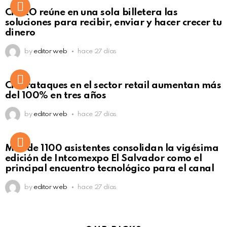
Not Safe For Work
CiNKO reúne en una sola billetera las
Click to view this post
soluciones para recibir, enviar y hacer crecer tu
dinero
by
editor web
hace 27 días
Ciberataques en el sector retail aumentan más
del 100% en tres años
by
editor web
hace 27 días
Más de 1100 asistentes consolidan la vigésima
edición de Intcomexpo El Salvador como el
principal encuentro tecnológico para el canal
by
editor web
hace 27 días