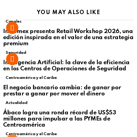
YOU MAY ALSO LIKE
Canales
Intcomex presenta Retail Workshop 2026, una
edición inspirada en el valor de una estrategia
premium
Seguridad
Inteligencia Artificial: la clave de la eficiencia
en los Centros de Operaciones de Seguridad
Centroamérica y el Caribe
El negocio bancario cambia: de ganar por
prestar a ganar por mover el dinero
Actualidad
Not Safe For Work
Ábaco logra una ronda récord de US$53
Click to view this post
millones para impulsar a las PYMEs de
Centroamérica
Centroamérica y el Caribe