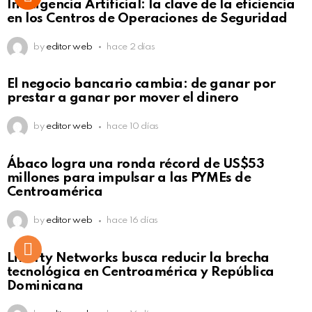
Inteligencia Artificial: la clave de la eficiencia
en los Centros de Operaciones de Seguridad
by
editor web
hace 2 días
El negocio bancario cambia: de ganar por
prestar a ganar por mover el dinero
by
editor web
hace 10 días
Not Safe For Work
Ábaco logra una ronda récord de US$53
Click to view this post
millones para impulsar a las PYMEs de
Centroamérica
by
editor web
hace 16 días
Liberty Networks busca reducir la brecha
tecnológica en Centroamérica y República
Dominicana