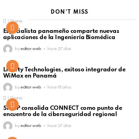
DON'T MISS
1
Shares
Not Safe For Work
Especialista panameño comparte nuevas
Click to view this post
aplicaciones de la Ingeniería Biomédica
by
editor web
hace 27 días
Liberty Technologies, exitoso integrador de
WiMax en Panamá
by
editor web
hace 18 años
1
Shares
Not Safe For Work
SISAP consolida CONNECT como punto de
Click to view this post
encuentro de la ciberseguridad regional
by
editor web
hace 27 días