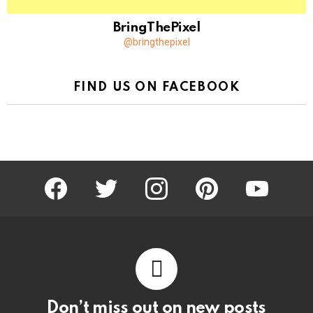
BringThePixel
@bringthepixel
FIND US ON FACEBOOK
facebook
twitter
instagram
pinterest
youtube
Don’t miss out on new posts