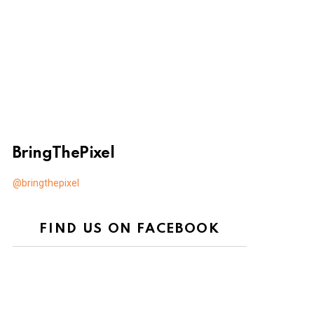
BringThePixel
@bringthepixel
FIND US ON FACEBOOK