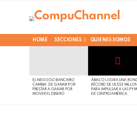
HOME
SECCIONES
QUIENES SOMOS
LATEST
STORIES
Not
Click
to
Safe
view
EL NEGOCIO BANCARIO
ÁBACO LOGRA UNA RON
For
this
CAMBIA: DE GANAR POR
RÉCORD DE US$53 MILLO
Work
post
PRESTAR A GANAR POR
PARA IMPULSAR A LAS PY
MOVER EL DINERO
DE CENTROAMÉRICA