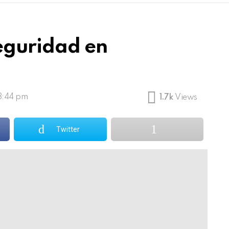
seguridad en
 8:44 pm
1.7k
Views
Twitter