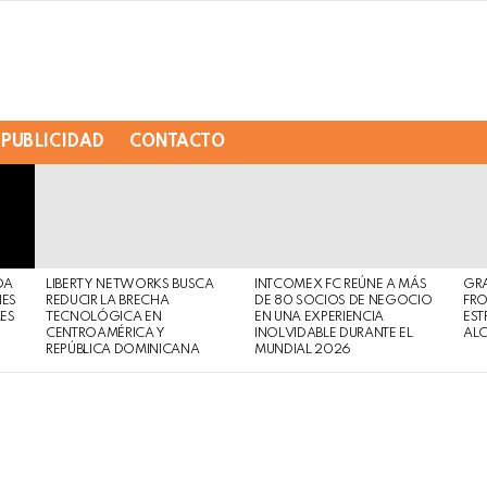
PUBLICIDAD
CONTACTO
DA
LIBERTY NETWORKS BUSCA
INTCOMEX FC REÚNE A MÁS
GR
NES
REDUCIR LA BRECHA
DE 80 SOCIOS DE NEGOCIO
FRO
MES
TECNOLÓGICA EN
EN UNA EXPERIENCIA
EST
CENTROAMÉRICA Y
INOLVIDABLE DURANTE EL
AL
REPÚBLICA DOMINICANA
MUNDIAL 2026