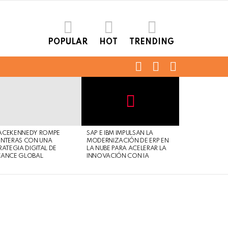
POPULAR
HOT
TRENDING
FOLLOW
SEARCH
LOGIN
US
Not
Click
to
Safe
view
ACEKENNEDY ROMPE
SAP E IBM IMPULSAN LA
For
this
NTERAS CON UNA
MODERNIZACIÓN DE ERP EN
Work
post
RATEGIA DIGITAL DE
LA NUBE PARA ACELERAR LA
CANCE GLOBAL
INNOVACIÓN CON IA